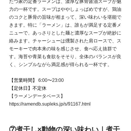
たつ家の定番ラーメンは、濃厚な豚骨醤油スープが魅
力の一杯です。スープはややしょっぱめですが、鶏油
のコクと豚骨の旨味が相まって、深い味わいを堪能で
きます。特に「ラーメン」は、誰もが満足する定番メ
ニューで、あっさりとした麺と濃厚なスープが絶妙に
絡みます。チャーシューは燻製された肩ロースで、ス
モーキーで肉本来の味を感じさせ、食べ応え抜群で
す。海苔や青菜も食欲をそそり、全体のバランスが良
く、シンプルながら満足感が得られる一杯です。
【営業時間】
6:00〜23:00
【定休日】不定休
【ラーメンデータベース】
https://ramendb.supleks.jp/s/91167.html
⑦煮干し×動物の深い味わい｜煮干