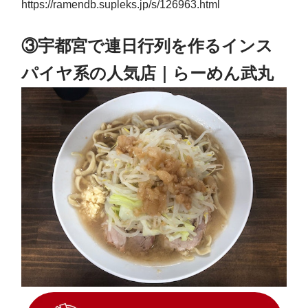
https://ramendb.supleks.jp/s/126963.html
③宇都宮で連日行列を作るインス
パイヤ系の人気店｜らーめん武丸