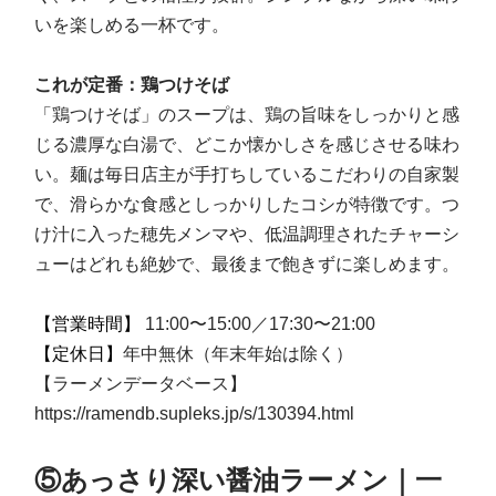
いを楽しめる一杯です。
これが定番：鶏つけそば
「鶏つけそば」のスープは、鶏の旨味をしっかりと感
じる濃厚な白湯で、どこか懐かしさを感じさせる味わ
い。麺は毎日店主が手打ちしているこだわりの自家製
で、滑らかな食感としっかりしたコシが特徴です。つ
け汁に入った穂先メンマや、低温調理されたチャーシ
ューはどれも絶妙で、最後まで飽きずに楽しめます。
【営業時間】
11:00〜15:00／17:30〜21:00
【定休日】
年中無休（年末年始は除く）
【ラーメンデータベース】
https://ramendb.supleks.jp/s/130394.html
⑤あっさり深い醤油ラーメン｜一