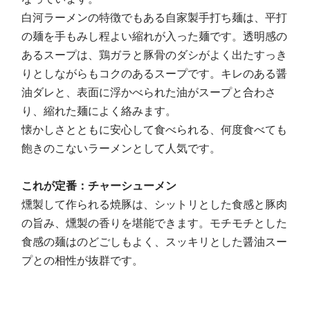
白河ラーメンの特徴でもある自家製手打ち麺は、平打
の麺を手もみし程よい縮れが入った麺です。透明感の
あるスープは、鶏ガラと豚骨のダシがよく出たすっき
りとしながらもコクのあるスープです。キレのある醤
油ダレと、表面に浮かべられた油がスープと合わさ
り、縮れた麺によく絡みます。
懐かしさとともに安心して食べられる、何度食べても
飽きのこないラーメンとして人気です。
これが定番：チャーシューメン
燻製して作られる焼豚は、シットリとした食感と豚肉
の旨み、燻製の香りを堪能できます。モチモチとした
食感の麺はのどごしもよく、スッキリとした醤油スー
プとの相性が抜群です。