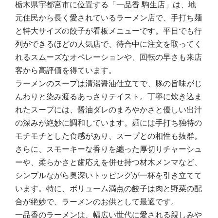
栃木県宇都宮市に位置する「一品香 駒生店」は、地
元住民から長く愛されているラーメン店で、手打ち麺
と特大サイズの餃子が看板メニューです。平日でも行
列ができるほどの人気店で、待合中に注文を取ってく
れるスムーズなオペレーションや、回転の早さも来店
客から高評価を得ています。
ラーメンのスープは清湯醤油仕立てで、豚の旨味がじ
んわりと染み渡るあっさりテイスト。丁寧に炊き込ま
れたスープには、醤油ダレのまろやかさと優しい出汁
の深みが絶妙に調和しています。麺には手打ち独特の
モチモチとした食感があり、スープとの相性も抜群。
さらに、スモーキーな香りを纏った厚切りチャーシュ
ーや、柔らかさと歯応えを併せ持つ材木メンマなど、
シンプルながら奥深いトッピングが一杯を引き立てて
います。特に、ボリューム満点の餃子は肉と野菜の配
合が絶妙で、ラーメンのお供として最適です。
一品香のラーメンは、幅広い世代に愛される親しみや