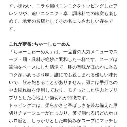
すい味わい。ニラや揚げニンニクをトッピングしたア
レンジや、追いニンニク・卓上調味料での味変も楽し
めて、地元の名店としてその名にふさわしい存在で
す。
これが定番: ちゃーしゅーめん
「ちゃーしゅーめん」は、一品香の人気メニューでス
ープ・麺・具材が絶妙に調和した一杯です。スープは
醤油をベースにした清湯で、豚の旨味がほのかに香る
コク深いあっさり味。誰にでも親しまれる優しい味わ
いで、飲み飽きることがありません。麺には手打ちの
中太縮れ麺を使用しており、モチっとした弾力とプリ
プリとした心地よい歯切れが特徴です。
トッピングには、柔らかさと香ばしさを兼ね備えた厚
切りチャーシューがたっぷり。箸で崩れるほどのホロ
ホロ感と、しっかりとした味染みがスープにマッチし