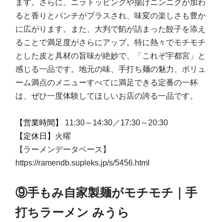
ます。さらに、ニラトッピングや揚げニンニクが加わ
ると香りとパンチがプラスされ、味変の楽しさも豊か
に広がります。また、大判で餡が詰まった餃子を添え
ることで満足度がさらにアップ。特に熱々でモチモチ
とした皮と具材の旨味が絶妙で、「これぞ宇都宮」と
感じる一品です。地元の味、手打ち麺の魅力、ボリュ
ーム満点のメニューすべてに満足できる定番の一杯
は、ぜひ一度体験してほしいお店の誇る一品です。
【営業時間】
11:30～14:30／17:30～20:30
【定休日】
火曜
【ラーメンデータベース】
https://ramendb.supleks.jp/s/5456.html
⑨手もみ自家製麺がモチモチ｜手
打ちラーメン みうら