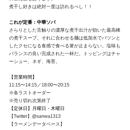
煮干し好きは絶対一度は訪れるべし！！
これが定番：中華ソバ
さらりとした舌触りの濃厚な煮干出汁が効いた最高峰
の煮干スープ。それに合わせる麺は低加水でパツンと
したクセになる食感で食べる箸が止まらない。塩味も
バランスの良い完成された一杯だ。トッピングはチャ
ーシュー、ネギ、海苔。
【営業時間】
11:15〜14:15／18:00〜20:15
※各ラストオーダー
※売り切れ次第終了
【定休日】月曜日・木曜日
【Twitter】
@sanwa1313
【ラーメンデータベース】