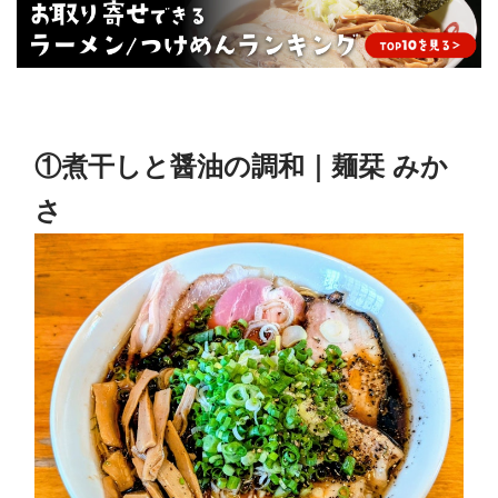
①煮干しと醤油の調和｜麺栞 みか
さ