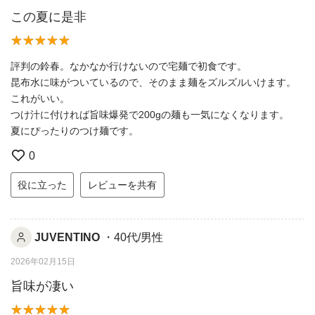
この夏に是非
評判の鈴春。なかなか行けないので宅麺で初食です。
昆布水に味がついているので、そのまま麺をズルズルいけます。
これがいい。
つけ汁に付ければ旨味爆発で200gの麺も一気になくなります。
夏にぴったりのつけ麺です。
0
役に立った
レビューを共有
JUVENTINO
・40代/男性
2026年02月15日
旨味が凄い