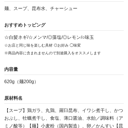
麺、スープ、昆布水、チャーシュー
おすすめトッピング
☆白髪ネギ/☆メンマ/◎藻塩/◎レモン/○味玉
☆お店と同じ味を楽しむ具材 ◎お好み ◯味変
※商品内容に含まれませんので別途購入をオススメします
内容量
620g（麺200g）
原材料名
【スープ】鶏ガラ、丸鶏、羅臼昆布、イワシ煮干し、かつ
おぶし、牡蠣煮干し、食塩、薄口醤油、水飴／調味料（ア
ミノ酸等）【麺】小麦粉（国内製造）、卵／かんすい【昆