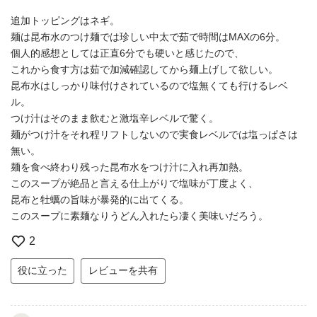
追加トッピングはネギ。
麺は昆布水のつけ麺では珍しい中太で茹で時間はMAXの6分。
個人的感想としては正直6分でも硬いと感じたので、
これから食す方は茹で加減確認してから麺上げして欲しい。
昆布水はしっかり味付けされているので塩無くても行けるレベ
ル。
つけ汁はそのまま飲むと激塩辛レベルで驚く。
麺がつけ汁をそれ程リフトしないので実食レベルでは塩っぱさは
無い。
麺を食べ終わり残った昆布水をつけ汁に入れ再加熱。
このスープが絶品と言える仕上がりで塩味が丁度よく、
昆布と牡蠣の旨味が暴発的に出てくる。
このスープに素麺なりうどん入れたら凄く美味いだろう。
2
役に立った
レビューを共有