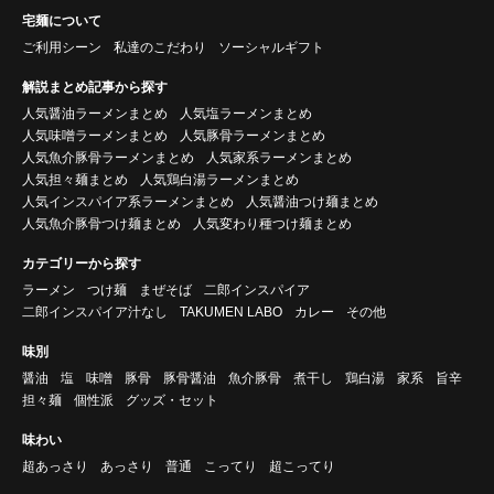
宅麺について
ご利用シーン
私達のこだわり
ソーシャルギフト
解説まとめ記事から探す
人気醤油ラーメンまとめ
人気塩ラーメンまとめ
人気味噌ラーメンまとめ
人気豚骨ラーメンまとめ
人気魚介豚骨ラーメンまとめ
人気家系ラーメンまとめ
人気担々麺まとめ
人気鶏白湯ラーメンまとめ
人気インスパイア系ラーメンまとめ
人気醤油つけ麺まとめ
人気魚介豚骨つけ麺まとめ
人気変わり種つけ麺まとめ
カテゴリーから探す
ラーメン
つけ麺
まぜそば
二郎インスパイア
二郎インスパイア汁なし
TAKUMEN LABO
カレー
その他
味別
醤油
塩
味噌
豚骨
豚骨醤油
魚介豚骨
煮干し
鶏白湯
家系
旨辛
担々麺
個性派
グッズ・セット
味わい
超あっさり
あっさり
普通
こってり
超こってり