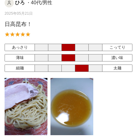
ひろ
・40代/男性
2025年05月21日
日高昆布！
あっさり
こってり
薄味
濃い味
細麺
太麺