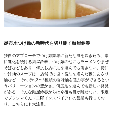
昆布水つけ麺の新時代を切り開く麺屋鈴春
独自のアプローチでつけ麺業界に新たな風を吹き込み、常
に進化を続ける麺屋鈴春。つけ麺の他にもラーメンやまぜ
そばなどもあり、何度お店に足を運んでも飽きない。特に
つけ麺のスープは、店舗では塩・醤油を選んだ後にあさり
油など、それぞれ3〜5種類の香味油を選ぶ事ができるとい
うバリエーションの豊かさ。何度足を運んでも新しい発見
がある、そんな麺屋鈴春からは今後も目が離せない。限定
でブタジマくん（二郎インスパイア）の営業も行ってお
り、こちらにも大注目。