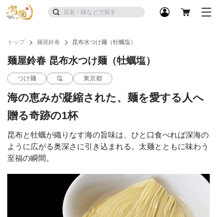
トップ
麺屋鈴春
昆布水つけ麺（牡蠣塩）
麺屋鈴春 昆布水つけ麺（牡蠣塩）
つけ麺
塩
東京都
海の恵みが凝縮された、麺を愛する人へ
贈る奇跡の1杯
昆布と牡蠣が織りなす海の旨味は、ひと口食べれば深海の
ように広がる奥深さに引き込まれる。太麺とともに味わう
至福の瞬間。