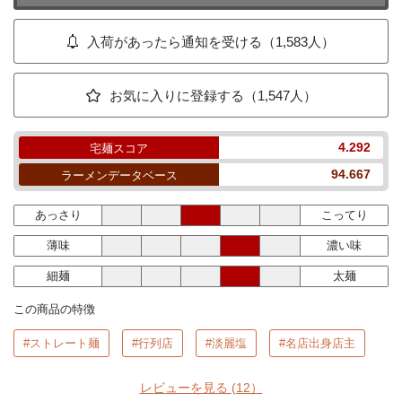
入荷があったら通知を受ける（1,583人）
お気に入りに登録する（1,547人）
4.292
宅麺スコア
94.667
ラーメンデータベース
あっさり
こってり
薄味
濃い味
細麺
太麺
この商品の特徴
#ストレート麺
#行列店
#淡麗塩
#名店出身店主
レビューを見る
(12）