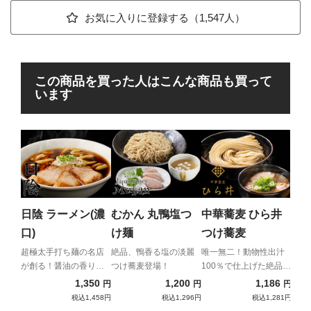
お気に入りに登録する（1,547人）
この商品を買った人はこんな商品も買って
います
横
商
ば
フワ
鶏の
日陰 ラーメン(濃
むかん 丸鴨塩つ
中華蕎麦 ひら井
贈る
口)
け麺
つけ蕎麦
んた
超極太手打ち麺の名店
絶品、鴨香る塩の淡麗
唯一無二！動物性出汁
が創る！醤油の香りが
つけ蕎麦登場！
100％で仕上げた絶品極
立つ"濃口"
濃つけ麺！
1,350
1,200
1,186
円
円
円
税込1,458円
税込1,296円
税込1,281円