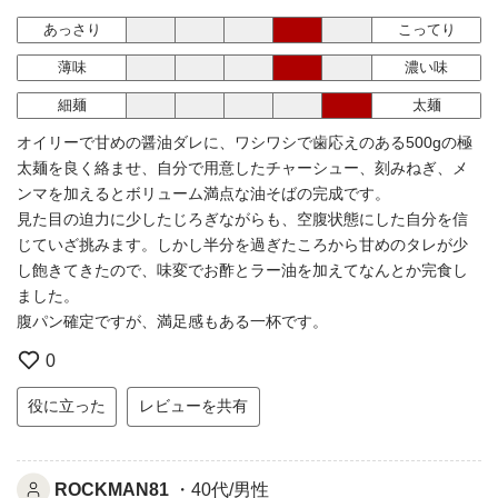
あっさり
こってり
薄味
濃い味
細麺
太麺
オイリーで甘めの醤油ダレに、ワシワシで歯応えのある500gの極
太麺を良く絡ませ、自分で用意したチャーシュー、刻みねぎ、メ
ンマを加えるとボリューム満点な油そばの完成です。
見た目の迫力に少したじろぎながらも、空腹状態にした自分を信
じていざ挑みます。しかし半分を過ぎたころから甘めのタレが少
し飽きてきたので、味変でお酢とラー油を加えてなんとか完食し
ました。
腹パン確定ですが、満足感もある一杯です。
0
役に立った
レビューを共有
ROCKMAN81
・40代/男性