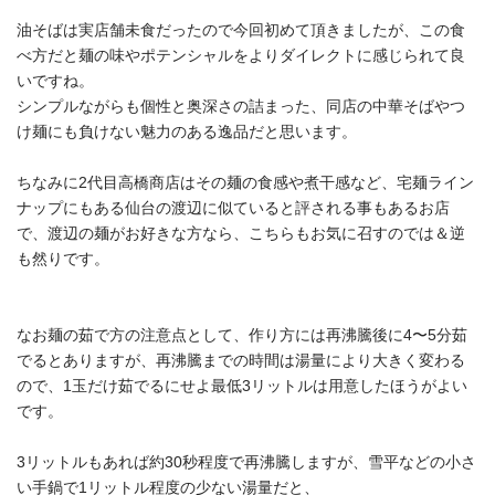
油そばは実店舗未食だったので今回初めて頂きましたが、この食
べ方だと麺の味やポテンシャルをよりダイレクトに感じられて良
いですね。
シンプルながらも個性と奥深さの詰まった、同店の中華そばやつ
け麺にも負けない魅力のある逸品だと思います。
ちなみに2代目高橋商店はその麺の食感や煮干感など、宅麺ライン
ナップにもある仙台の渡辺に似ていると評される事もあるお店
で、渡辺の麺がお好きな方なら、こちらもお気に召すのでは＆逆
も然りです。
なお麺の茹で方の注意点として、作り方には再沸騰後に4〜5分茹
でるとありますが、再沸騰までの時間は湯量により大きく変わる
ので、1玉だけ茹でるにせよ最低3リットルは用意したほうがよい
です。
3リットルもあれば約30秒程度で再沸騰しますが、雪平などの小さ
い手鍋で1リットル程度の少ない湯量だと、