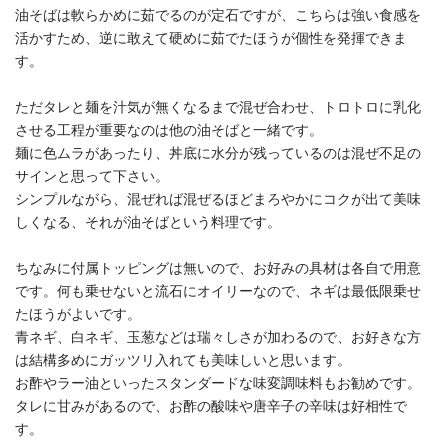
油そばは軟らかめに茹でるのが定石ですが、こちらは強い食感を
活かすため、逆に敢えて硬めに茹でたほうが個性を発揮できま
す。
ただタレと麺を汁気が無くなるまで混ぜ合わせ、トロトロに乳化
させる工程が重要なのは他の油そばと一緒です。
麺に色ムラがあったり、丼底に水分が残っているのは混ぜ不足の
サインと思って下さい。
シンプルながら、混ぜれば混ぜるほどまろやかにコクが出て美味
しくなる、それが油そばという料理です。
ちなみに付属トッピングは無いので、お好みの具材は各自で用意
です。何も乗せないと流石にオイリーなので、ネギは最低限乗せ
たほうがよいです。
青ネギ、白ネギ、玉葱などは瑞々しさが加わるので、お好きな方
は結構多めにガッツリ入れても美味しいと思います。
お酢やラー油といったスタンダードな味変調味料もお勧めです。
タレに甘みがあるので、お酢の酸味や唐辛子の辛味は好相性で
す。