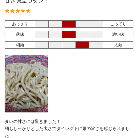
甘さ際立つタレ！
あっさり
こってり
薄味
濃い味
細麺
太麺
タレの甘さには驚きました！
麺もしっかりとした太さでダイレクトに麺の旨さを感じられまし
た！