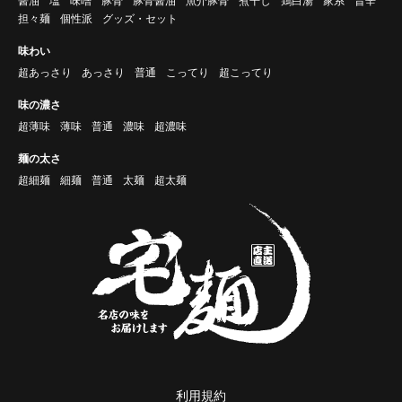
醤油
塩
味噌
豚骨
豚骨醤油
魚介豚骨
煮干し
鶏白湯
家系
旨辛
担々麺
個性派
グッズ・セット
味わい
超あっさり
あっさり
普通
こってり
超こってり
味の濃さ
超薄味
薄味
普通
濃味
超濃味
麺の太さ
超細麺
細麺
普通
太麺
超太麺
利用規約