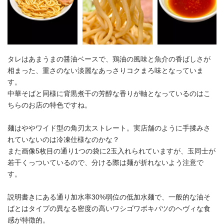
タレはあまうまの醤油ベースで、鶏油の風味と魚介の香ばしさが
相まった、重さのない淡麗なあっさりコクまろ味となっていま
す。
中華そばと同様に背黒煮干の芳醇な香りが軸となっているのはこ
ちらのお店の特色ですね。
麺はややワイド型の角刃太ストレート。実店舗のように手揉みさ
れていないのは冷凍仕様なのかな？
また画像5枚目の通り1つの袋に2玉入れられていますが、玉同士が
若干くっついているので、分ける際は麺が折れないよう注意で
す。
説明書きにある通り加水率30%弱位の低加水麺で、一般的な油そ
ばとはタイプの異なる密度の高いワシゴワボキパツのヘヴィな食
感が特徴的。