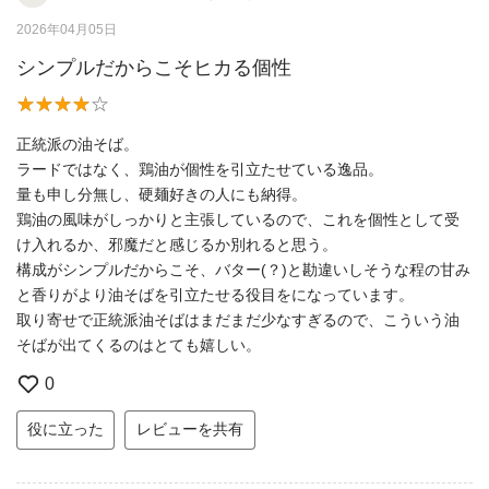
2026年04月05日
シンプルだからこそヒカる個性
正統派の油そば。
ラードではなく、鶏油が個性を引立たせている逸品。
量も申し分無し、硬麺好きの人にも納得。
鶏油の風味がしっかりと主張しているので、これを個性として受
け入れるか、邪魔だと感じるか別れると思う。
構成がシンプルだからこそ、バター(？)と勘違いしそうな程の甘み
と香りがより油そばを引立たせる役目をになっています。
取り寄せで正統派油そばはまだまだ少なすぎるので、こういう油
そばが出てくるのはとても嬉しい。
0
役に立った
レビューを共有