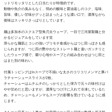
ットリモッタリとした口当たりが特徴的です。
動物や魚介の臭みもなく、弱めの酸味と醤油返しのコク、塩味、
旨味、優しい甘味がグッと詰まったような濃い口で、濃厚ながら
後味はスッキリさっぱりとしています。
麺は多加水のスクエア型角刃太ウェーブ。一目で三河屋製麺と分
かるビジュアルをしています笑
滑らかな麺肌とコシの強いプリモチ食感からはつじ田っぽさも感
じられますが、つじ田の艷やかなストレート麺と違いガッチリと
したウェーブ感で、啜り心地やスープとの組み合わせはつじ田と
はまた別の味わい。
付属トッピングはInスープで不揃いな太さのコリコリメンマと豚バ
ラチャーシュースライスが2枚。
チャーシューはムチムチのしっかりとした弾力で元々の味付けは
やや甘めだと思いますが、濃厚なつけ汁に入れて冷凍しているた
め、チャーシューもメンマもスープの影響を受けているように感
じます。