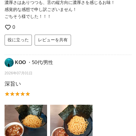
濃厚さはありつつも、舌の縦方向に濃厚さを感じるお味！
感覚的な感想で申し訳ございません！
ごちそう様でした！！！
0
役に立った
レビューを共有
KOO
・50代/男性
2026年07月01日
深旨い