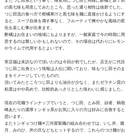
またつじ田系という事で、味変用につじ田と同様に酢橘と原了郭
の黒七味も用意してみたところ、思った通り相性は抜群でした。
つじ田流の食べ方で柑橘果汁と黒七味を麺に直接かけるようにす
ると、スープ自体を濁す事なく、フルーティで爽やかな風味の変
化を楽しむ事が出来ます。
酢橘はお住まいの地域にもよりますが、一般家庭で今の時期に用
意するのは難しいかもしれないので、その場合は代わりにレモン
やライムで代用するとよいです。
実店舗は未訪なので頂いたのは今回が初でしたが、店主が二代目
つじ田ご出身という情報は人伝に聞いており、味もつじ田そのま
まをイメージしていたものの、
頂いてみたところつじ田よりも油分が少なく、またゼラチン質の
粘度はやや高めで、比較的あっさりとした味わいに感じました。
現在の宅麺ラインナップでいうと、つじ田、とみ田、頑者、鶴嶺
峰あたりの濃厚トンギョ系がお気に入りの方は好みに合致すると
思います。
またトンギョつけ麺✕三河屋製麺の組み合わせでは、いし井、朧
月、みのひ、井の庄などもヒットするので、これらのつけ麺がお