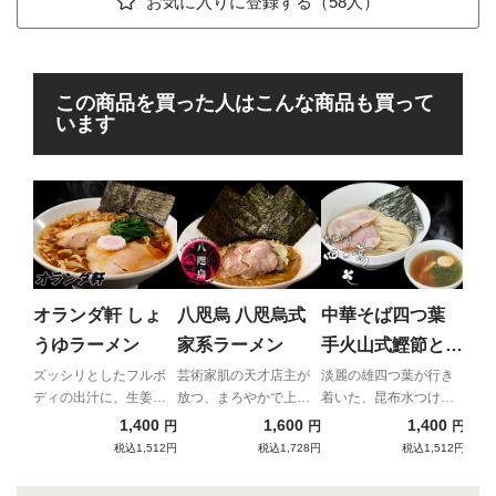
お気に入りに登録する（58人）
この商品を買った人はこんな商品も買って
います
横
商
ば
フワ
鶏の
オランダ軒 しょ
八咫烏 八咫烏式
中華そば四つ葉
贈る
うゆラーメン
家系ラーメン
手火山式鰹節と伊
んた
吹いりこの昆布水
ズッシリとしたフルボ
芸術家肌の天才店主が
淡麗の雄四つ葉が行き
ディの出汁に、生姜香
放つ、まろやかで上品
着いた、昆布水つけめ
つけそば（塩）
る仰天の一杯！
なハイクオリティ家
んの完成形！
1,400
1,600
1,400
円
円
円
系！
税込1,512円
税込1,728円
税込1,512円