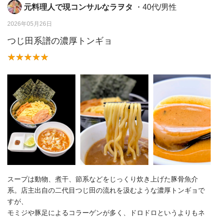
元料理人で現コンサルなラヲタ
・40代/男性
2026年05月26日
つじ田系譜の濃厚トンギョ
スープは動物、煮干、節系などをじっくり炊き上げた豚骨魚介
系。店主出自の二代目つじ田の流れを汲むような濃厚トンギョで
すが、
モミジや豚足によるコラーゲンが多く、ドロドロというよりもネ