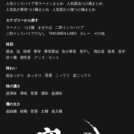
人気インスパイア系ラーメンまとめ
人気醤油つけ麺まとめ
人気魚介豚骨つけ麺まとめ
人気変わり種つけ麺まとめ
カテゴリーから探す
ラーメン
つけ麺
まぜそば
二郎インスパイア
二郎インスパイア汁なし
TAKUMEN LABO
カレー
その他
味別
醤油
塩
味噌
豚骨
豚骨醤油
魚介豚骨
煮干し
鶏白湯
家系
旨辛
担々麺
個性派
グッズ・セット
味わい
超あっさり
あっさり
普通
こってり
超こってり
味の濃さ
超薄味
薄味
普通
濃味
超濃味
麺の太さ
超細麺
細麺
普通
太麺
超太麺