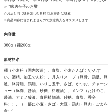
○七味唐辛子/○お酢
☆お店と同じ味を楽しむ具材 ◎お好み ◯味変
※商品内容に含まれませんので別途購入をオススメします
内容量
380g（麺200g）
原材料名
麺（小麦粉（国内製造）、食塩、小麦たんぱく/かんす
い、酒精、加工でん粉）、具入りスープ（豚骨、鶏足、豚
足、豚背脂、鶏脂、いりこ煮干、さば、かつお、チャーシ
ュー（豚肉、醤油、砂糖、料理酒）、メンマ（たけのこ、
醤油、アミノ酸液、食用植物油、砂糖、食塩、香辛
料））、（一部に小麦・さば・大豆・鶏肉・豚肉・ごまを
含む）