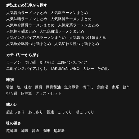
解説まとめ記事から探す
人気醤油ラーメンまとめ
人気塩ラーメンまとめ
人気味噌ラーメンまとめ
人気豚骨ラーメンまとめ
人気魚介豚骨ラーメンまとめ
人気家系ラーメンまとめ
人気担々麺まとめ
人気鶏白湯ラーメンまとめ
人気インスパイア系ラーメンまとめ
人気醤油つけ麺まとめ
人気魚介豚骨つけ麺まとめ
人気変わり種つけ麺まとめ
カテゴリーから探す
ラーメン
つけ麺
まぜそば
二郎インスパイア
二郎インスパイア汁なし
TAKUMEN LABO
カレー
その他
味別
醤油
塩
味噌
豚骨
豚骨醤油
魚介豚骨
煮干し
鶏白湯
家系
旨辛
担々麺
個性派
グッズ・セット
味わい
超あっさり
あっさり
普通
こってり
超こってり
味の濃さ
超薄味
薄味
普通
濃味
超濃味