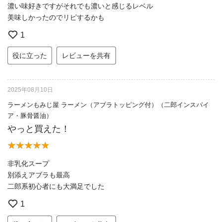
濃い味好きですがそれでも濃いと感じるレベル
美味しかったのでリピするかも
1
役に立った
レビューを共有
2025年08月10日
ラーメンもみじ屋 ラーメン（アブラトッピング付）（二郎インスパイ
ア・豚骨醤油）
やっと買えた！
非乳化スープ
別添えアブラも最高
二郎系初心者にも大満足でした
1