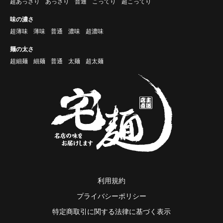
超あっさり
あっさり
普通
こってり
超こってり
味の濃さ
超薄味
薄味
普通
濃味
超濃味
麺の太さ
超細麺
細麺
普通
太麺
超太麺
利用規約
プライバシーポリシー
特定商取引に関する法律に基づく表示