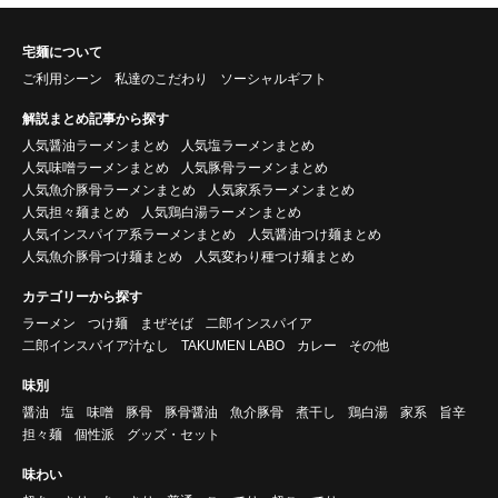
宅麺について
ご利用シーン
私達のこだわり
ソーシャルギフト
解説まとめ記事から探す
人気醤油ラーメンまとめ
人気塩ラーメンまとめ
人気味噌ラーメンまとめ
人気豚骨ラーメンまとめ
人気魚介豚骨ラーメンまとめ
人気家系ラーメンまとめ
人気担々麺まとめ
人気鶏白湯ラーメンまとめ
人気インスパイア系ラーメンまとめ
人気醤油つけ麺まとめ
人気魚介豚骨つけ麺まとめ
人気変わり種つけ麺まとめ
カテゴリーから探す
ラーメン
つけ麺
まぜそば
二郎インスパイア
二郎インスパイア汁なし
TAKUMEN LABO
カレー
その他
味別
醤油
塩
味噌
豚骨
豚骨醤油
魚介豚骨
煮干し
鶏白湯
家系
旨辛
担々麺
個性派
グッズ・セット
味わい