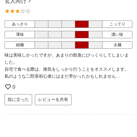
玄人向け？
あっさり
こってり
薄味
濃い味
細麺
太麺
味は美味しかったですが、あまりの獣臭にびっくりしてしまいま
した。
自宅で食べる際は、換気をしっかり行うことをオススメします。
私のような二郎系初心者にはまだ早かったかもしれません…
0
役に立った
レビューを共有