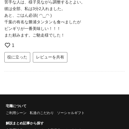
苦手な人は、様子見ながら調整するとよい。
彼は全部、私は3分2入れました。
あと、ごはん必須( ◠‿◠ )
千葉の有名な勝浦タンタンも食べましたが
ビンギリが一番美味しい！！！
また頼みます。ご馳走様でした！
1
役に立った
レビューを共有
宅麺について
ご利用シーン
私達のこだわり
ソーシャルギフト
解説まとめ記事から探す