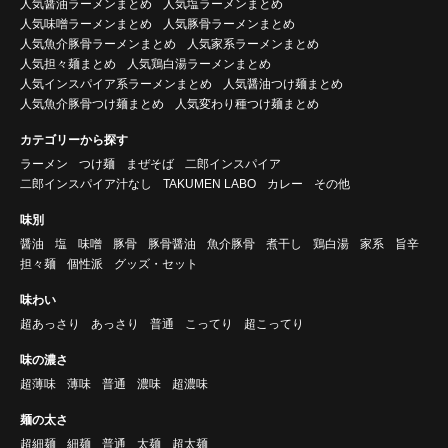
人気醤油ラーメンまとめ
人気塩ラーメンまとめ
人気味噌ラーメンまとめ
人気豚骨ラーメンまとめ
人気魚介豚骨ラーメンまとめ
人気家系ラーメンまとめ
人気担々麺まとめ
人気鶏白湯ラーメンまとめ
人気インスパイア系ラーメンまとめ
人気醤油つけ麺まとめ
人気魚介豚骨つけ麺まとめ
人気変わり種つけ麺まとめ
カテゴリーから探す
ラーメン
つけ麺
まぜそば
二郎インスパイア
二郎インスパイア汁なし
TAKUMEN LABO
カレー
その他
味別
醤油
塩
味噌
豚骨
豚骨醤油
魚介豚骨
煮干し
鶏白湯
家系
旨辛
担々麺
個性派
グッズ・セット
味わい
超あっさり
あっさり
普通
こってり
超こってり
味の濃さ
超薄味
薄味
普通
濃味
超濃味
麺の太さ
超細麺
細麺
普通
太麺
超太麺