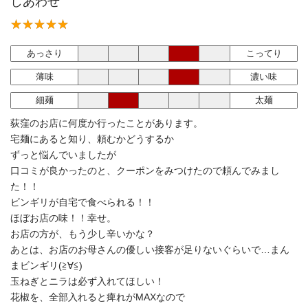
しあわせ
あっさり
こってり
薄味
濃い味
細麺
太麺
荻窪のお店に何度か行ったことがあります。
宅麺にあると知り、頼むかどうするか
ずっと悩んでいましたが
口コミが良かったのと、クーポンをみつけたので頼んでみまし
た！！
ビンギリが自宅で食べられる！！
ほぼお店の味！！幸せ。
お店の方が、もう少し辛いかな？
あとは、お店のお母さんの優しい接客が足りないぐらいで…まん
まビンギリ(≧∀≦)
玉ねぎとニラは必ず入れてほしい！
花椒を、全部入れると痺れがMAXなので