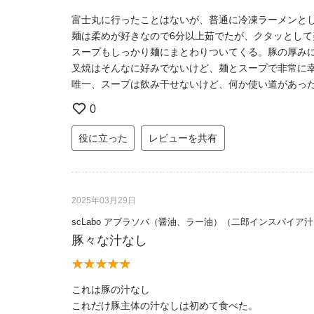
富士丸に行ったことはないが、普通に冷凍ラーメンと
麺は柔めが好きなので6分以上茹でたが、クタッとして
スープもしっかり麺にまとわりついてくる。豚の厚み
叉焼はそんなに好みでないけど、麺とスープで非常に
唯一、スープは飲み干せないけど、何か使い道があっ
0
役に立った
レビューを共有
2025年03月29日
scLabo アブラソバ（醤油、ラー油）（二郎インスパイア
豚々な汁なし
これは豚の汁なし
これだけ豚主体の汁なしは初めて食べた。