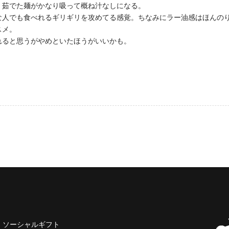
、茹でた麺がかなり吸って概ね汁なしになる。
な人でも食べれるギリギリを攻めてる感覚。ちなみにラー油感はほんの
スメ。
れると思うがやめといたほうがいいかも。
ソーシャルギフト