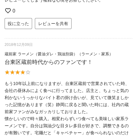
レビューしてしまう複雑な心境をお察しください。
0
役に立った
レビューを共有
2018年12月09日
蔵前家 ラーメン（醤油ダレ・鶏油別袋）（ラーメン・家系）
台東区蔵前時代からのファンです！
もう10年以上前になりますが、台東区蔵前で営業されていた時、
会社の昼休みによく食べに行ってました。店主と、ちょっと気の
利かないうっかりなバイト君の掛け合いが、見ていて微笑ましか
った記憶があります（笑）静岡に戻ると聞いた時には、社内の蔵
前家ファンがみなガッカリしておりました。
懐かしいので時々購入。相変わらずいつ食べても美味しい家系ラ
ーメンです。自分は鶏油少な目タレ多目が好きで、調整できるの
が有難いです。宅麺だと「キャベチャー」が食べられないのだけ