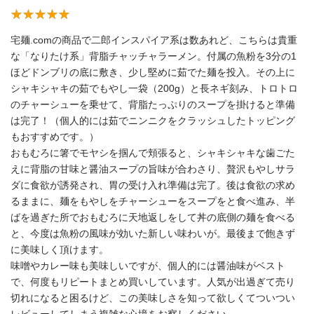
宅麺.comの商品で二郎インスパイア系は数あれど、こちらは貴重
な「なりたけ系」背脂チャッチャラーメン。付属の魚粉を3分の1
ほどドンブリの底に敷き、少し堅めに茹でた麺を投入。その上に
シャキシャキの茹でもやし一袋（200g）と長ネギ刻み、トロトロ
のチャーシューを乗せて、背脂たっぷりのスープを掛けると準備
は完了！（個人的には茹でニンニクをクラッシュしたトッピング
もおすすめです。）
おもむろに箸でモヤシを掴んで頬張ると、シャキシャキな歯ごた
えに背脂の甘味と醤油スープの旨味が合わさり、贅沢もやしサラ
ダに食欲が誘発され、胃の受け入れ準備は完了。後は食欲の求め
るままに、麺をもやしをチャーシューをスープをと食べ進み、半
ばを過ぎた所でおもむろに天地返しをして丼の底側の麺を食べる
と、今度は魚粉の風味が効いた新しい味わいが。最後まで飽きず
に美味しく頂けます。
味噌やカレー味も美味しいですが、個人的には醤油味がベスト
で、何度もリピートまとめ買いしています。人気が出過ぎて売り
切れになると困るけど、この美味しさを知って欲しくてついつい