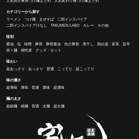
人気魚介豚骨つけ麺まとめ
人気変わり種つけ麺まとめ
カテゴリーから探す
ラーメン
つけ麺
まぜそば
二郎インスパイア
二郎インスパイア汁なし
TAKUMEN LABO
カレー
その他
味別
醤油
塩
味噌
豚骨
豚骨醤油
魚介豚骨
煮干し
鶏白湯
家系
旨辛
担々麺
個性派
グッズ・セット
味わい
超あっさり
あっさり
普通
こってり
超こってり
味の濃さ
超薄味
薄味
普通
濃味
超濃味
麺の太さ
超細麺
細麺
普通
太麺
超太麺