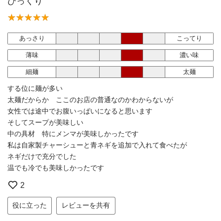
びっくり
あっさり
こってり
薄味
濃い味
細麺
太麺
する位に麺が多い
太麺だからか ここのお店の普通なのかわからないが
女性では途中でお腹いっぱいになると思います
そしてスープが美味しい
中の具材 特にメンマが美味しかったです
私は自家製チャーシューと青ネギを追加で入れて食べたが
ネギだけで充分でした
温でも冷でも美味しかったです
2
役に立った
レビューを共有