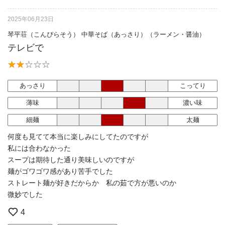
2025年06月23日
琴平荘（こんぴらそう） 中華そば（あっさり）（ラーメン・醤油）
テレビで
あっさり
こってり
薄味
濃い味
細麺
太麺
何度も見てて本当に楽しみにしてたのですが
私には合わなかった
スープは期待した通り美味しいのですが
麺がゴワゴワ感があり苦手でした
ストレート麺が好きだからか 私の茹で方が悪いのか
微妙でした
4