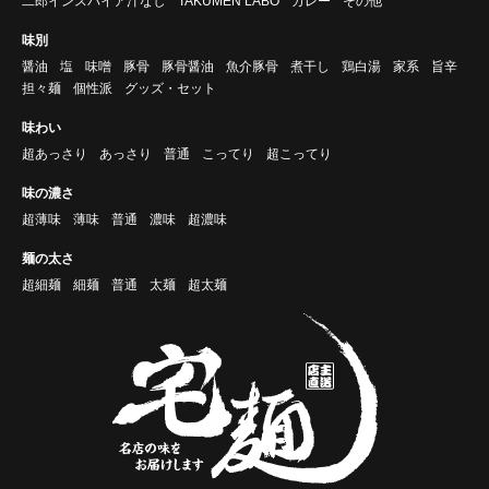
二郎インスパイア汁なし
TAKUMEN LABO
カレー
その他
味別
醤油
塩
味噌
豚骨
豚骨醤油
魚介豚骨
煮干し
鶏白湯
家系
旨辛
担々麺
個性派
グッズ・セット
味わい
超あっさり
あっさり
普通
こってり
超こってり
味の濃さ
超薄味
薄味
普通
濃味
超濃味
麺の太さ
超細麺
細麺
普通
太麺
超太麺