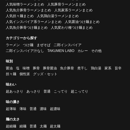
人気味噌ラーメンまとめ
人気豚骨ラーメンまとめ
人気魚介豚骨ラーメンまとめ
人気家系ラーメンまとめ
人気担々麺まとめ
人気鶏白湯ラーメンまとめ
人気インスパイア系ラーメンまとめ
人気醤油つけ麺まとめ
人気魚介豚骨つけ麺まとめ
人気変わり種つけ麺まとめ
カテゴリーから探す
ラーメン
つけ麺
まぜそば
二郎インスパイア
二郎インスパイア汁なし
TAKUMEN LABO
カレー
その他
味別
醤油
塩
味噌
豚骨
豚骨醤油
魚介豚骨
煮干し
鶏白湯
家系
旨辛
担々麺
個性派
グッズ・セット
味わい
超あっさり
あっさり
普通
こってり
超こってり
味の濃さ
超薄味
薄味
普通
濃味
超濃味
麺の太さ
超細麺
細麺
普通
太麺
超太麺