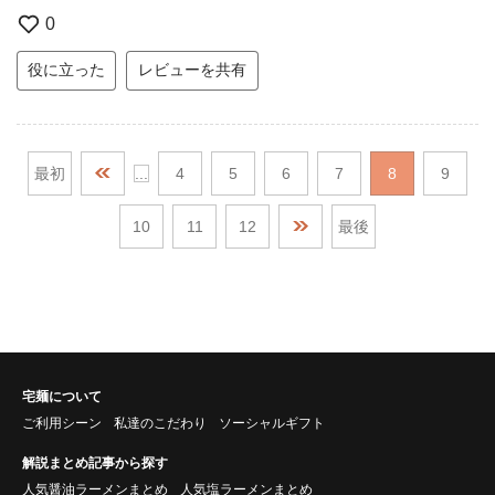
0
役に立った
レビューを共有
最初
...
4
5
6
7
8
9
10
11
12
最後
宅麺について
ご利用シーン
私達のこだわり
ソーシャルギフト
解説まとめ記事から探す
人気醤油ラーメンまとめ
人気塩ラーメンまとめ