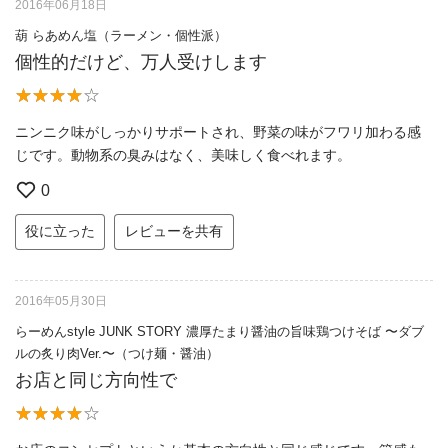
2016年06月18日
葫 らあめん塩（ラーメン・個性派）
個性的だけど、万人受けします
ニンニク味がしっかりサポートされ、野菜の味がフワリ加わる感
じです。動物系の臭みはなく、美味しく食べれます。
0
役に立った
レビューを共有
2016年05月30日
らーめんstyle JUNK STORY 濃厚たまり醤油の旨味鶏つけそば 〜ダブ
ルの炙り肉Ver.〜（つけ麺・醤油）
お店と同じ方向性で