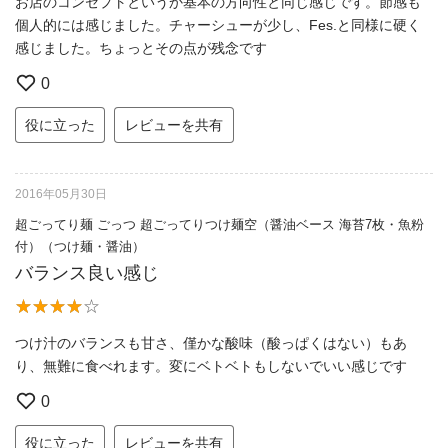
お店のコンセプトというか基本の方向性と同じ感じです。節感も
個人的には感じました。チャーシューが少し、Fes.と同様に硬く
感じました。ちょっとその点が残念です
0
役に立った
レビューを共有
2016年05月30日
超ごってり麺 ごっつ 超ごってりつけ麺空（醤油ベース 海苔7枚・魚粉
付）（つけ麺・醤油）
バランス良い感じ
つけ汁のバランスも甘さ、僅かな酸味（酸っぱくはない）もあ
り、無難に食べれます。変にベトベトもしないでいい感じです
0
役に立った
レビューを共有