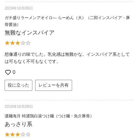
2019年10月09日
ガチ盛りラーメンアオイロ— らーめん（大）（二郎インスパイア・豚
骨醤油）
無難なインスパイア
想像通りの味でした。乳化感は無難かな。インスパイア系として
は可もなく不可もなくです。
0
役に立った
レビューを共有
2019年10月09日
濃麺海月 特濃鶏白湯つけ麺（つけ麺・魚介豚骨）
あっさり系