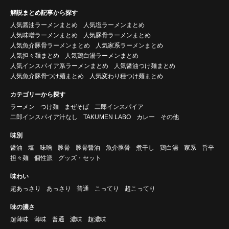
解説まとめ記事から探す
人気醤油ラーメンまとめ
人気塩ラーメンまとめ
人気味噌ラーメンまとめ
人気豚骨ラーメンまとめ
人気魚介豚骨ラーメンまとめ
人気家系ラーメンまとめ
人気担々麺まとめ
人気鶏白湯ラーメンまとめ
人気インスパイア系ラーメンまとめ
人気醤油つけ麺まとめ
人気魚介豚骨つけ麺まとめ
人気変わり種つけ麺まとめ
カテゴリーから探す
ラーメン
つけ麺
まぜそば
二郎インスパイア
二郎インスパイア汁なし
TAKUMEN LABO
カレー
その他
味別
醤油
塩
味噌
豚骨
豚骨醤油
魚介豚骨
煮干し
鶏白湯
家系
旨辛
担々麺
個性派
グッズ・セット
味わい
超あっさり
あっさり
普通
こってり
超こってり
味の濃さ
超薄味
薄味
普通
濃味
超濃味