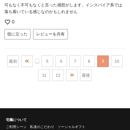
可もなく不可もなくと言った感想がします。インスパイア系では
落ち着いている感じなのかもしれません
0
役に立った
レビューを共有
最初
...
5
6
7
8
9
10
11
12
最後
宅麺について
ご利用シーン
私達のこだわり
ソーシャルギフト