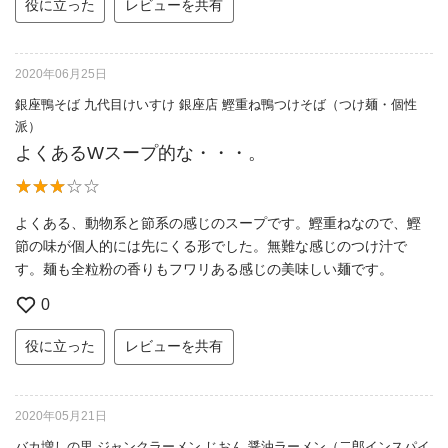
役に立った
レビューを共有
2020年06月25日
銀座鴨そば 九代目けいすけ 銀座店 鰹重ね鴨つけそば（つけ麺・個性
派）
よくあるWスープ的な・・・。
よくある、動物系と節系の感じのスープです。鰹重ねなので、鰹
節の味が個人的には先にくる形でした。無難な感じのつけ汁で
す。麺も全粒粉の香りもフワリある感じの美味しい麺です。
0
役に立った
レビューを共有
2020年05月21日
バカ増しの里 ジャンクラーメン じおん 醤油ラーメン（二郎インスパイ