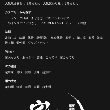
人気魚介豚骨つけ麺まとめ
人気変わり種つけ麺まとめ
カテゴリーから探す
ラーメン
つけ麺
まぜそば
二郎インスパイア
二郎インスパイア汁なし
TAKUMEN LABO
カレー
その他
味別
醤油
塩
味噌
豚骨
豚骨醤油
魚介豚骨
煮干し
鶏白湯
家系
旨辛
担々麺
個性派
グッズ・セット
味わい
超あっさり
あっさり
普通
こってり
超こってり
味の濃さ
超薄味
薄味
普通
濃味
超濃味
麺の太さ
超細麺
細麺
普通
太麺
超太麺