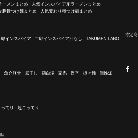
ラーメンまとめ
人気インスパイア系ラーメンまとめ
介豚骨つけ麺まとめ
人気変わり種つけ麺まとめ
特定商
二郎インスパイア
二郎インスパイア汁なし
TAKUMEN LABO
油
魚介豚骨
煮干し
鶏白湯
家系
旨辛
担々麺
個性派
こってり
超こってり
濃味