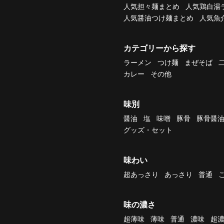
人気担々麺まとめ
人気鶏白湯
人気醤油つけ麺まとめ
人気魚
カテゴリーから探す
ラーメン
つけ麺
まぜそば
カレー
その他
味別
醤油
塩
味噌
豚骨
豚骨醤
グッズ・セット
味わい
超あっさり
あっさり
普通
味の濃さ
超薄味
薄味
普通
濃味
超