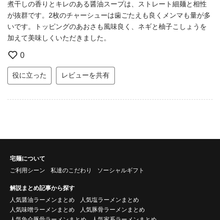
煮干しの香りとキレのある醤油スープは、ストレート細麺と相性
が抜群です。2枚のチャーシューは歯ごたえも良くメンマも量が多
いです。トッピングのあおさも風味良く、ネギと柚子こしょうを
加えて美味しくいただきました。
0
役に立った
レビューを共有
宅麺について
ご利用シーン
私達のこだわり
ソーシャルギフト
解説まとめ記事から探す
人気醤油ラーメンまとめ
人気塩ラーメンまとめ
人気味噌ラーメンまとめ
人気豚骨ラーメンまとめ
人気魚介豚骨ラーメンまとめ
人気家系ラーメンまとめ