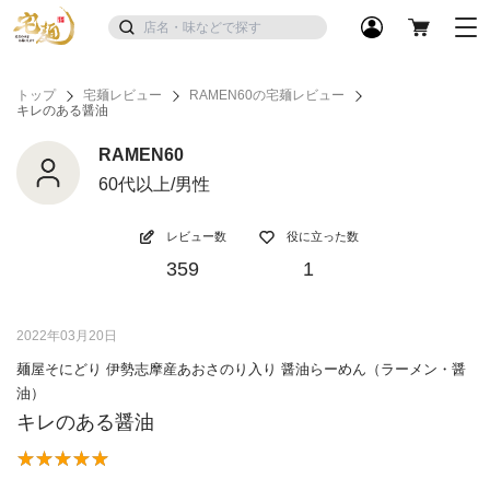
トップ
宅麺レビュー
RAMEN60の宅麺レビュー
キレのある醤油
RAMEN60
60代以上/男性
レビュー数
役に立った数
359
1
2022年03月20日
麺屋そにどり 伊勢志摩産あおさのり入り 醤油らーめん（ラーメン・醤
油）
キレのある醤油