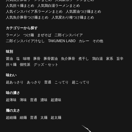
人気担々麺まとめ
人気鶏白湯ラーメンまとめ
人気インスパイア系ラーメンまとめ
人気醤油つけ麺まとめ
人気魚介豚骨つけ麺まとめ
人気変わり種つけ麺まとめ
カテゴリーから探す
ラーメン
つけ麺
まぜそば
二郎インスパイア
二郎インスパイア汁なし
TAKUMEN LABO
カレー
その他
味別
醤油
塩
味噌
豚骨
豚骨醤油
魚介豚骨
煮干し
鶏白湯
家系
旨辛
担々麺
個性派
グッズ・セット
味わい
超あっさり
あっさり
普通
こってり
超こってり
味の濃さ
超薄味
薄味
普通
濃味
超濃味
麺の太さ
超細麺
細麺
普通
太麺
超太麺