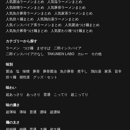
人気醤油ラーメンまとめ
人気塩ラーメンまとめ
人気味噌ラーメンまとめ
人気豚骨ラーメンまとめ
人気魚介豚骨ラーメンまとめ
人気家系ラーメンまとめ
人気担々麺まとめ
人気鶏白湯ラーメンまとめ
人気インスパイア系ラーメンまとめ
人気醤油つけ麺まとめ
人気魚介豚骨つけ麺まとめ
人気変わり種つけ麺まとめ
カテゴリーから探す
ラーメン
つけ麺
まぜそば
二郎インスパイア
二郎インスパイア汁なし
TAKUMEN LABO
カレー
その他
味別
醤油
塩
味噌
豚骨
豚骨醤油
魚介豚骨
煮干し
鶏白湯
家系
旨辛
担々麺
個性派
グッズ・セット
味わい
超あっさり
あっさり
普通
こってり
超こってり
味の濃さ
超薄味
薄味
普通
濃味
超濃味
麺の太さ
超細麺
細麺
普通
太麺
超太麺