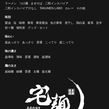
ラーメン
つけ麺
まぜそば
二郎インスパイア
二郎インスパイア汁なし
TAKUMEN LABO
カレー
その他
味別
醤油
塩
味噌
豚骨
豚骨醤油
魚介豚骨
煮干し
鶏白湯
家系
旨辛
担々麺
個性派
グッズ・セット
味わい
超あっさり
あっさり
普通
こってり
超こってり
味の濃さ
超薄味
薄味
普通
濃味
超濃味
麺の太さ
超細麺
細麺
普通
太麺
超太麺