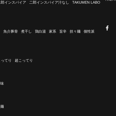
二郎インスパイア
二郎インスパイア汁なし
TAKUMEN LABO
油
魚介豚骨
煮干し
鶏白湯
家系
旨辛
担々麺
個性派
こってり
超こってり
濃味
太麺