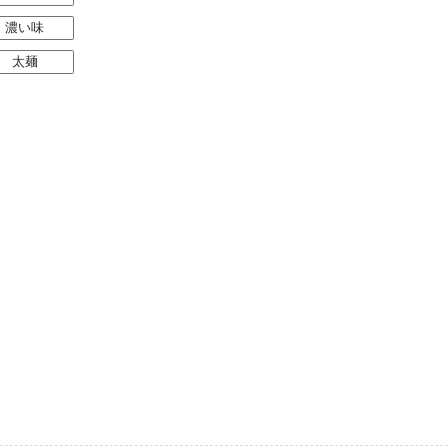
濃い味
太麺