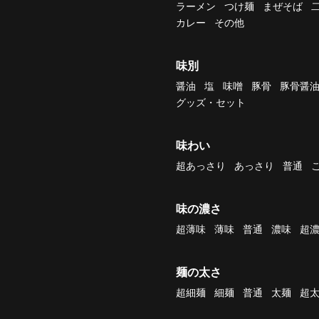
ラーメン
つけ麺
まぜそば
カレー
その他
味別
醤油
塩
味噌
豚骨
豚骨醤
グッズ・セット
味わい
超あっさり
あっさり
普通
味の濃さ
超薄味
薄味
普通
濃味
超
麺の太さ
超細麺
細麺
普通
太麺
超