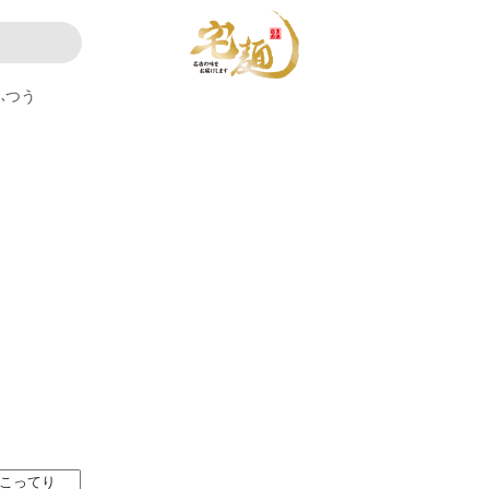
ふつう
。
こってり