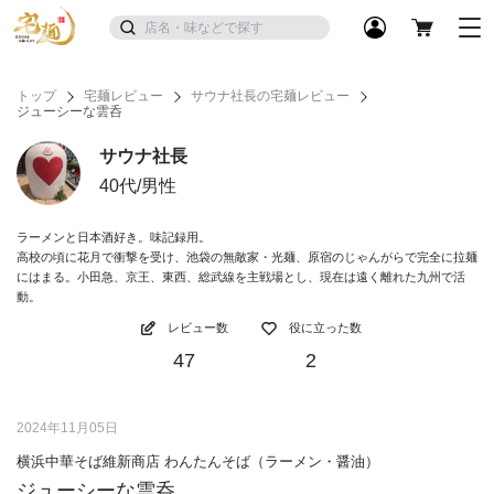
トップ
宅麺レビュー
サウナ社長の宅麺レビュー
ジューシーな雲呑
サウナ社長
40代/男性
ラーメンと日本酒好き。味記録用。
高校の頃に花月で衝撃を受け、池袋の無敵家・光麺、原宿のじゃんがらで完全に拉麺
にはまる。小田急、京王、東西、総武線を主戦場とし、現在は遠く離れた九州で活
動。
レビュー数
役に立った数
47
2
2024年11月05日
横浜中華そば維新商店 わんたんそば（ラーメン・醤油）
ジューシーな雲呑