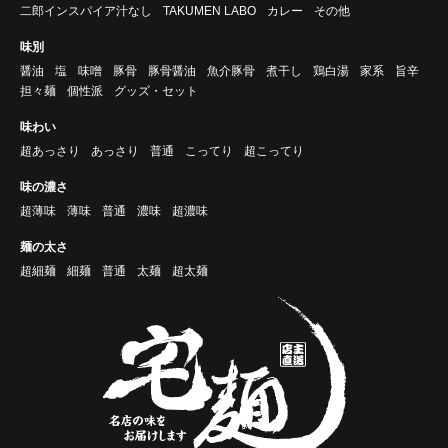
二郎インスパイア汁なし
TAKUMEN LABO
カレー
その他
味別
醤油
塩
味噌
豚骨
豚骨醤油
魚介豚骨
煮干し
鶏白湯
家系
旨辛
担々麺
個性派
グッズ・セット
味わい
超あっさり
あっさり
普通
こってり
超こってり
味の濃さ
超薄味
薄味
普通
濃味
超濃味
麺の太さ
超細麺
細麺
普通
太麺
超太麺