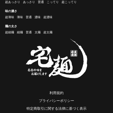
超あっさり
あっさり
普通
こってり
超こってり
味の濃さ
超薄味
薄味
普通
濃味
超濃味
麺の太さ
超細麺
細麺
普通
太麺
超太麺
利用規約
プライバシーポリシー
特定商取引に関する法律に基づく表示