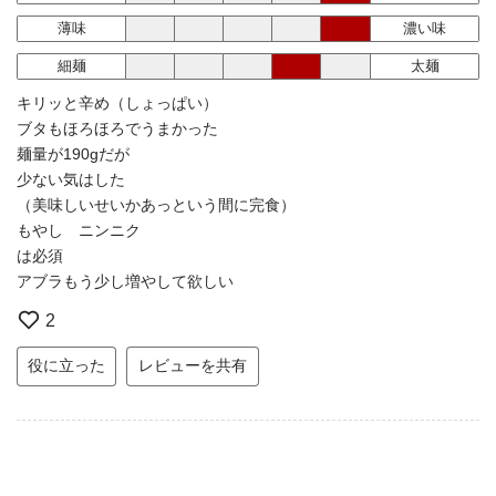
薄味
濃い味
細麺
太麺
キリッと辛め（しょっぱい）
ブタもほろほろでうまかった
麺量が190gだが
少ない気はした
（美味しいせいかあっという間に完食）
もやし ニンニク
は必須
アブラもう少し増やして欲しい
2
役に立った
レビューを共有