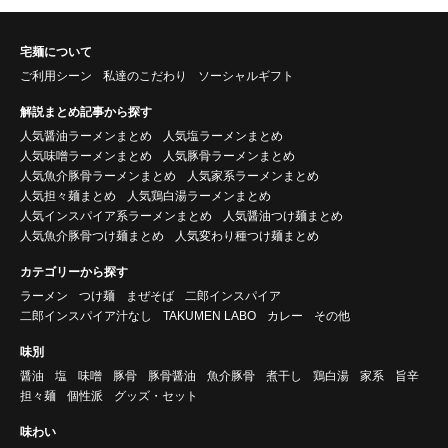
宅麺について
ご利用シーン
私達のこだわり
ソーシャルギフト
解説まとめ記事から探す
人気醤油ラーメンまとめ
人気塩ラーメンまとめ
人気味噌ラーメンまとめ
人気豚骨ラーメンまとめ
人気魚介豚骨ラーメンまとめ
人気家系ラーメンまとめ
人気担々麺まとめ
人気鶏白湯ラーメンまとめ
人気インスパイア系ラーメンまとめ
人気醤油つけ麺まとめ
人気魚介豚骨つけ麺まとめ
人気変わり種つけ麺まとめ
カテゴリーから探す
ラーメン
つけ麺
まぜそば
二郎インスパイア
二郎インスパイア汁なし
TAKUMEN LABO
カレー
その他
味別
醤油
塩
味噌
豚骨
豚骨醤油
魚介豚骨
煮干し
鶏白湯
家系
旨辛
担々麺
個性派
グッズ・セット
味わい