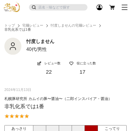
トップ
宅麺レビュー
忖度しませんの宅麺レビュー
非乳化系では1番
忖度しません
40代/男性
レビュー数
役に立った数
22
17
2024年11月13日
札幌豚研究所 カムイの豚〜醤油〜（二郎インスパイア・醤油）
非乳化系では1番
あっさり
こってり