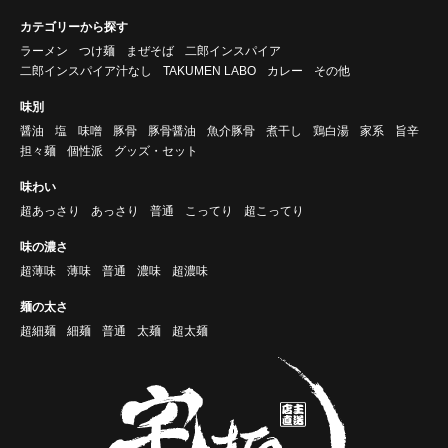
カテゴリーから探す
ラーメン
つけ麺
まぜそば
二郎インスパイア
二郎インスパイア汁なし
TAKUMEN LABO
カレー
その他
味別
醤油
塩
味噌
豚骨
豚骨醤油
魚介豚骨
煮干し
鶏白湯
家系
旨辛
担々麺
個性派
グッズ・セット
味わい
超あっさり
あっさり
普通
こってり
超こってり
味の濃さ
超薄味
薄味
普通
濃味
超濃味
麺の太さ
超細麺
細麺
普通
太麺
超太麺