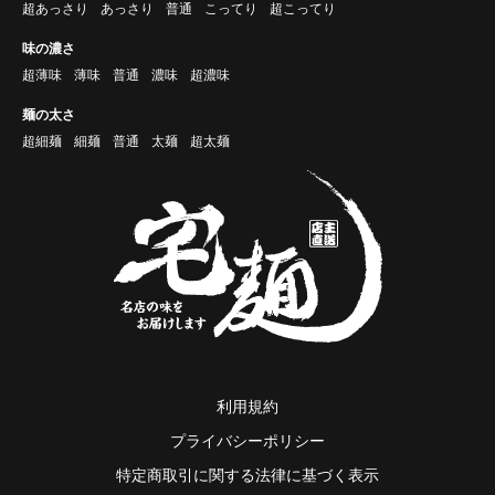
超あっさり
あっさり
普通
こってり
超こってり
味の濃さ
超薄味
薄味
普通
濃味
超濃味
麺の太さ
超細麺
細麺
普通
太麺
超太麺
利用規約
プライバシーポリシー
特定商取引に関する法律に基づく表示