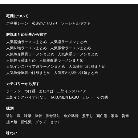
宅麺について
ご利用シーン
私達のこだわり
ソーシャルギフト
解説まとめ記事から探す
人気醤油ラーメンまとめ
人気塩ラーメンまとめ
人気味噌ラーメンまとめ
人気豚骨ラーメンまとめ
人気魚介豚骨ラーメンまとめ
人気家系ラーメンまとめ
人気担々麺まとめ
人気鶏白湯ラーメンまとめ
人気インスパイア系ラーメンまとめ
人気醤油つけ麺まとめ
人気魚介豚骨つけ麺まとめ
人気変わり種つけ麺まとめ
カテゴリーから探す
ラーメン
つけ麺
まぜそば
二郎インスパイア
二郎インスパイア汁なし
TAKUMEN LABO
カレー
その他
味別
醤油
塩
味噌
豚骨
豚骨醤油
魚介豚骨
煮干し
鶏白湯
家系
旨辛
担々麺
個性派
グッズ・セット
味わい