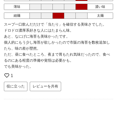
薄味
濃い味
細麺
太麺
スープ一口飲んだだけで「当たり」を確信する美味さでした。
ドロドロ濃厚系好きな人にはたまらん味。
あと、なにげに海苔も美味かったです。
個人的にもう少し海苔が欲しかったので市販の海苔を数枚追加し
たら、味の差が歴然。
ただ、昼に食べたところ、夜まで胃もたれ気味だったので、食べ
るのにある程度の準備や覚悟は必要かも。
でも美味かった。
1
役に立った
レビューを共有