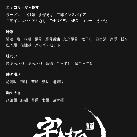
カテゴリーから探す
ラーメン
つけ麺
まぜそば
二郎インスパイア
二郎インスパイア汁なし
TAKUMEN LABO
カレー
その他
味別
醤油
塩
味噌
豚骨
豚骨醤油
魚介豚骨
煮干し
鶏白湯
家系
旨辛
担々麺
個性派
グッズ・セット
味わい
超あっさり
あっさり
普通
こってり
超こってり
味の濃さ
超薄味
薄味
普通
濃味
超濃味
麺の太さ
超細麺
細麺
普通
太麺
超太麺