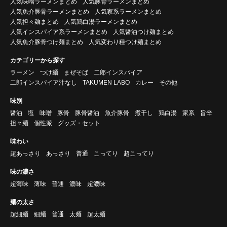
人気味噌ラーメンまとめ
人気豚骨ラーメンまとめ
人気魚介豚骨ラーメンまとめ
人気家系ラーメンまとめ
人気担々麺まとめ
人気鶏白湯ラーメンまとめ
人気インスパイア系ラーメンまとめ
人気醤油つけ麺まとめ
人気魚介豚骨つけ麺まとめ
人気変わり種つけ麺まとめ
カテゴリーから探す
ラーメン
つけ麺
まぜそば
二郎インスパイア
二郎インスパイア汁なし
TAKUMEN LABO
カレー
その他
味別
醤油
塩
味噌
豚骨
豚骨醤油
魚介豚骨
煮干し
鶏白湯
家系
旨辛
担々麺
個性派
グッズ・セット
味わい
超あっさり
あっさり
普通
こってり
超こってり
味の濃さ
超薄味
薄味
普通
濃味
超濃味
麺の太さ
超細麺
細麺
普通
太麺
超太麺