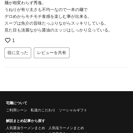
麺が相変わらず秀逸。
うねりが有り太さも不均一なので一本の麺で
デロめからモチモチ食感を楽しむ事が出来る。
スープは魚介の旨味たっぷりながらスッキリしている。
見た目も淡麗ながら醤油のエッジはしっかり立っている。
1
役に立った
レビューを共有
宅麺について
ご利用シーン
私達のこだわり
ソーシャルギフト
解説まとめ記事から探す
人気醤油ラーメンまとめ
人気塩ラーメンまとめ