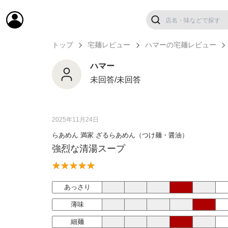
トップ
宅麺レビュー
ハマーの宅麺レビュー
ハマー
未回答/未回答
2025年11月24日
らあめん 満家 ざるらあめん（つけ麺・醤油）
強烈な清湯スープ
あっさり
薄味
細麺