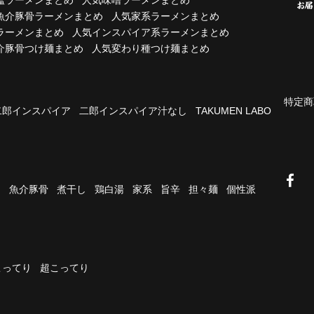
魚介豚骨ラーメンまとめ
人気家系ラーメンまとめ
ラーメンまとめ
人気インスパイア系ラーメンまとめ
介豚骨つけ麺まとめ
人気変わり種つけ麺まとめ
特定商
二郎インスパイア
二郎インスパイア汁なし
TAKUMEN LABO
油
魚介豚骨
煮干し
鶏白湯
家系
旨辛
担々麺
個性派
こってり
超こってり