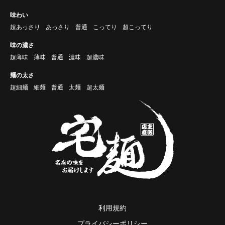
味わい
超あっさり
あっさり
普通
こってり
超こってり
味の濃さ
超薄味
薄味
普通
濃味
超濃味
麺の太さ
超細麺
細麺
普通
太麺
超太麺
利用規約
プライバシーポリシー