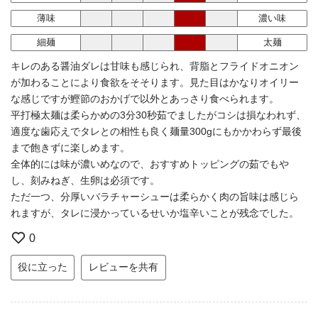
薄味
濃い味
細麺
太麺
キレのある醤油ダレは甘味も感じられ、背脂とフライドオニオン
が加わることにより食欲をそそります。見た目はかなりオイリー
な感じですが鰹節のおかげで以外とあっさり食べられます。
平打極太麺は柔らかめの3分30秒茹でましたがコシは損なわれず、
適度な歯応えでタレとの相性も良く麺量300gにもかかわらず最後
まで飽きずに楽しめます。
全体的には味が濃いめなので、おすすめトッピングの茹でもや
し、刻みねぎ、生卵は必須です。
ただ一つ、分厚いバラチャーシューは柔らかく肉の旨味は感じら
れますが、タレに浸かっているせいか塩辛いことが残念でした。
0
役に立った
レビューを共有