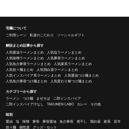
宅麺について
ご利用シーン
私達のこだわり
ソーシャルギフト
解説まとめ記事から探す
人気醤油ラーメンまとめ
人気塩ラーメンまとめ
人気味噌ラーメンまとめ
人気豚骨ラーメンまとめ
人気魚介豚骨ラーメンまとめ
人気家系ラーメンまとめ
人気担々麺まとめ
人気鶏白湯ラーメンまとめ
人気インスパイア系ラーメンまとめ
人気醤油つけ麺まとめ
人気魚介豚骨つけ麺まとめ
人気変わり種つけ麺まとめ
カテゴリーから探す
ラーメン
つけ麺
まぜそば
二郎インスパイア
二郎インスパイア汁なし
TAKUMEN LABO
カレー
その他
味別
醤油
塩
味噌
豚骨
豚骨醤油
魚介豚骨
煮干し
鶏白湯
家系
旨辛
担々麺
個性派
グッズ・セット