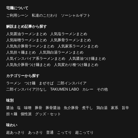
宅麺について
ご利用シーン
私達のこだわり
ソーシャルギフト
解説まとめ記事から探す
人気醤油ラーメンまとめ
人気塩ラーメンまとめ
人気味噌ラーメンまとめ
人気豚骨ラーメンまとめ
人気魚介豚骨ラーメンまとめ
人気家系ラーメンまとめ
人気担々麺まとめ
人気鶏白湯ラーメンまとめ
人気インスパイア系ラーメンまとめ
人気醤油つけ麺まとめ
人気魚介豚骨つけ麺まとめ
人気変わり種つけ麺まとめ
カテゴリーから探す
ラーメン
つけ麺
まぜそば
二郎インスパイア
二郎インスパイア汁なし
TAKUMEN LABO
カレー
その他
味別
醤油
塩
味噌
豚骨
豚骨醤油
魚介豚骨
煮干し
鶏白湯
家系
旨辛
担々麺
個性派
グッズ・セット
味わい
超あっさり
あっさり
普通
こってり
超こってり