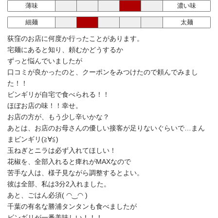
薄味
濃い味
細麺
太麺
荻窪のお店に何度か行ったことがあります。
宅麺にあると知り、頼むかどうするか
ずっと悩んでいましたが
口コミが良かったのと、クーポンをみつけたので頼んでみまし
た！！
ビンギリが自宅で食べられる！！
ほぼお店の味！！幸せ。
お店の方が、もう少し辛いかな？
あとは、お店のお母さんの優しい接客が足りないぐらいで…まん
まビンギリ(≧∀≦)
玉ねぎとニラは必ず入れてほしい！
花椒を、全部入れると痺れがMAXなので
苦手な人は、様子見ながら調整するとよい。
彼は全部、私は3分2入れました。
あと、ごはん必須( ◠‿◠ )
千葉の有名な勝浦タンタンも食べましたが
ビンギリが一番美味しい！！！