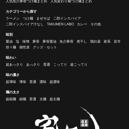
人気魚介豚骨つけ麺まとめ
人気変わり種つけ麺まとめ
カテゴリーから探す
ラーメン
つけ麺
まぜそば
二郎インスパイア
二郎インスパイア汁なし
TAKUMEN LABO
カレー
その他
味別
醤油
塩
味噌
豚骨
豚骨醤油
魚介豚骨
煮干し
鶏白湯
家系
旨辛
担々麺
個性派
グッズ・セット
味わい
超あっさり
あっさり
普通
こってり
超こってり
味の濃さ
超薄味
薄味
普通
濃味
超濃味
麺の太さ
超細麺
細麺
普通
太麺
超太麺