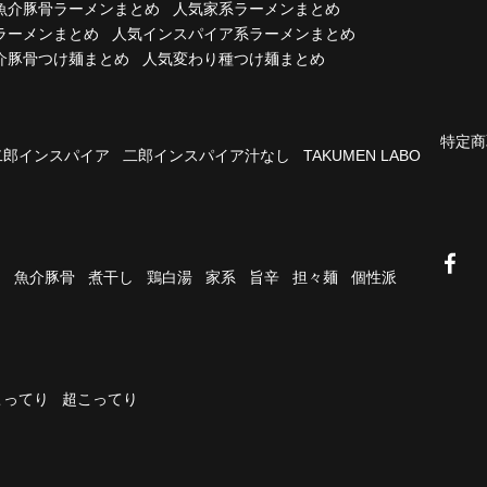
魚介豚骨ラーメンまとめ
人気家系ラーメンまとめ
ラーメンまとめ
人気インスパイア系ラーメンまとめ
介豚骨つけ麺まとめ
人気変わり種つけ麺まとめ
特定商
二郎インスパイア
二郎インスパイア汁なし
TAKUMEN LABO
油
魚介豚骨
煮干し
鶏白湯
家系
旨辛
担々麺
個性派
こってり
超こってり