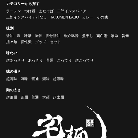
カテゴリーから探す
ラーメン
つけ麺
まぜそば
二郎インスパイア
二郎インスパイア汁なし
TAKUMEN LABO
カレー
その他
味別
醤油
塩
味噌
豚骨
豚骨醤油
魚介豚骨
煮干し
鶏白湯
家系
旨辛
担々麺
個性派
グッズ・セット
味わい
超あっさり
あっさり
普通
こってり
超こってり
味の濃さ
超薄味
薄味
普通
濃味
超濃味
麺の太さ
超細麺
細麺
普通
太麺
超太麺