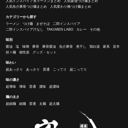
人気インスパイア系ラーメンまとめ
人気醤油つけ麺まとめ
人気魚介豚骨つけ麺まとめ
人気変わり種つけ麺まとめ
カテゴリーから探す
ラーメン
つけ麺
まぜそば
二郎インスパイア
二郎インスパイア汁なし
TAKUMEN LABO
カレー
その他
味別
醤油
塩
味噌
豚骨
豚骨醤油
魚介豚骨
煮干し
鶏白湯
家系
旨辛
担々麺
個性派
グッズ・セット
味わい
超あっさり
あっさり
普通
こってり
超こってり
味の濃さ
超薄味
薄味
普通
濃味
超濃味
麺の太さ
超細麺
細麺
普通
太麺
超太麺