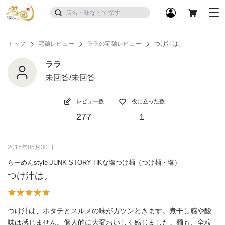
トップ
宅麺レビュー
ララの宅麺レビュー
つけ汁は。
ララ
未回答/未回答
レビュー数
役に立った数
277
1
2016年05月30日
らーめんstyle JUNK STORY HKな塩つけ麺（つけ麺・塩）
つけ汁は。
つけ汁は、ホタテとスルメの味がガツンときます。煮干し感や酸
味は感じません。個人的に大変おいしく感じました。麺も、全粒