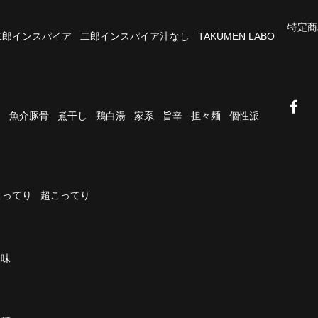
特定商
二郎インスパイア
二郎インスパイア汁なし
TAKUMEN LABO
油
魚介豚骨
煮干し
鶏白湯
家系
旨辛
担々麺
個性派
こってり
超こってり
濃味