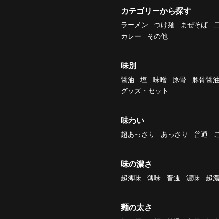
カテゴリーから探す
ラーメン
つけ麺
まぜそば
カレー
その他
味別
醤油
塩
味噌
豚骨
豚骨醤
グッズ・セット
味わい
超あっさり
あっさり
普通
味の濃さ
超薄味
薄味
普通
濃味
超
麺の太さ