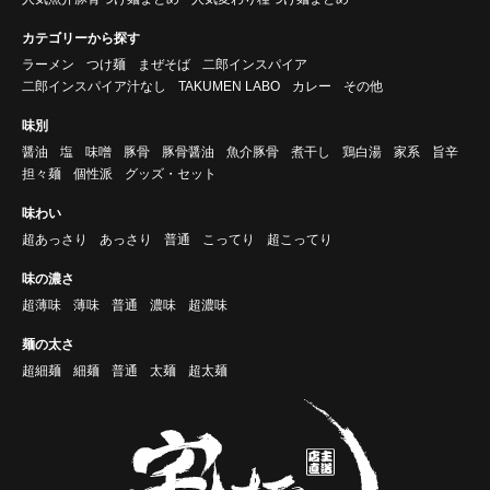
カテゴリーから探す
ラーメン
つけ麺
まぜそば
二郎インスパイア
二郎インスパイア汁なし
TAKUMEN LABO
カレー
その他
味別
醤油
塩
味噌
豚骨
豚骨醤油
魚介豚骨
煮干し
鶏白湯
家系
旨辛
担々麺
個性派
グッズ・セット
味わい
超あっさり
あっさり
普通
こってり
超こってり
味の濃さ
超薄味
薄味
普通
濃味
超濃味
麺の太さ
超細麺
細麺
普通
太麺
超太麺