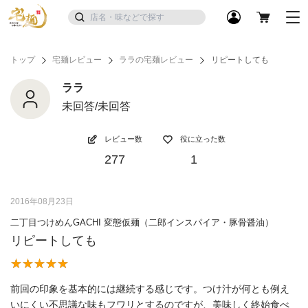
トップ
宅麺レビュー
ララの宅麺レビュー
リピートしても
ララ
未回答/未回答
レビュー数
役に立った数
277
1
2016年08月23日
二丁目つけめんGACHI 変態仮麺（二郎インスパイア・豚骨醤油）
リピートしても
前回の印象を基本的には継続する感じです。つけ汁が何とも例え
いにくい不思議な味もフワリとするのですが、美味しく終始食べ