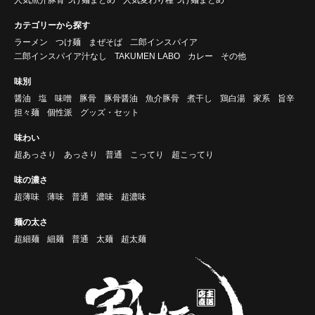
カテゴリーから探す
ラーメン
つけ麺
まぜそば
二郎インスパイア
二郎インスパイア汁なし
TAKUMEN LABO
カレー
その他
味別
醤油
塩
味噌
豚骨
豚骨醤油
魚介豚骨
煮干し
鶏白湯
家系
旨辛
担々麺
個性派
グッズ・セット
味わい
超あっさり
あっさり
普通
こってり
超こってり
味の濃さ
超薄味
薄味
普通
濃味
超濃味
麺の太さ
超細麺
細麺
普通
太麺
超太麺