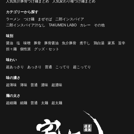
人気魚介豚骨つけ麺まとめ
人気変わり種つけ麺まとめ
カテゴリーから探す
ラーメン
つけ麺
まぜそば
二郎インスパイア
二郎インスパイア汁なし
TAKUMEN LABO
カレー
その他
味別
醤油
塩
味噌
豚骨
豚骨醤油
魚介豚骨
煮干し
鶏白湯
家系
旨辛
担々麺
個性派
グッズ・セット
味わい
超あっさり
あっさり
普通
こってり
超こってり
味の濃さ
超薄味
薄味
普通
濃味
超濃味
麺の太さ
超細麺
細麺
普通
太麺
超太麺