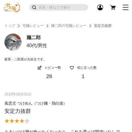
トップ
宅麺レビュー
麺二郎の宅麺レビュー
安定力抜群
麺二郎
40代/男性
家系・二郎系が大好きです。
レビュー数
役に立った数
28
1
2016年09月01日
風雲児 つけめん（つけ麺・鶏白湯）
安定力抜群
うまいつけ麺が食べたくなったら、これを選べば間違いなしで