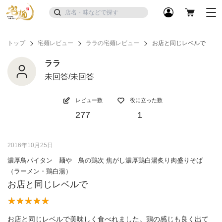
トップ
宅麺レビュー
ララの宅麺レビュー
お店と同じレベルで
ララ
未回答/未回答
レビュー数
役に立った数
277
1
2016年10月25日
濃厚鳥パイタン 麺や 鳥の鶏次 焦がし濃厚鶏白湯炙り肉盛りそば
（ラーメン・鶏白湯）
お店と同じレベルで
お店と同じレベルで美味しく食べれました。鶏の感じも良く出て