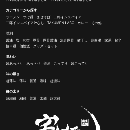
カテゴリーから探す
ラーメン
つけ麺
まぜそば
二郎インスパイア
二郎インスパイア汁なし
TAKUMEN LABO
カレー
その他
味別
醤油
塩
味噌
豚骨
豚骨醤油
魚介豚骨
煮干し
鶏白湯
家系
旨辛
担々麺
個性派
グッズ・セット
味わい
超あっさり
あっさり
普通
こってり
超こってり
味の濃さ
超薄味
薄味
普通
濃味
超濃味
麺の太さ
超細麺
細麺
普通
太麺
超太麺