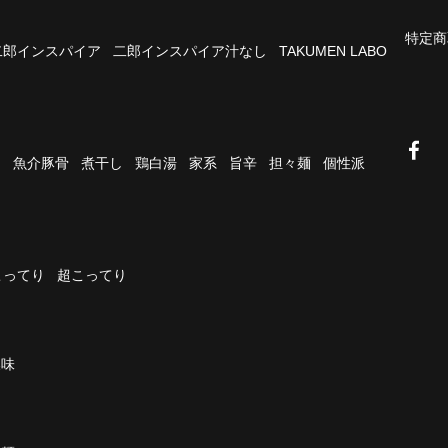
特定商
二郎インスパイア
二郎インスパイア汁なし
TAKUMEN LABO
油
魚介豚骨
煮干し
鶏白湯
家系
旨辛
担々麺
個性派
こってり
超こってり
濃味