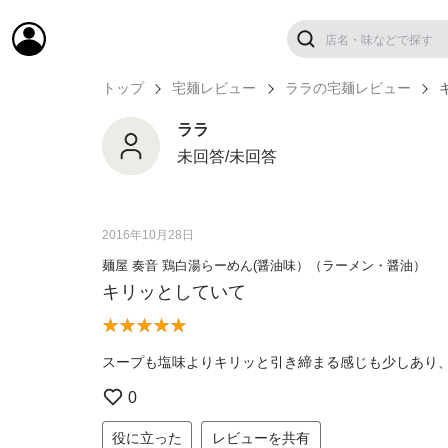
トップ
宅麺レビュー
ララの宅麺レビュー
ララ
未回答/未回答
2016年10月28日
麺屋 奏音 鶏白湯らーめん(醤油味）（ラーメン・醤油）
キリッとしていて
スープも塩味よりキリッと引き締まる感じも少しあり
0
役に立った
レビューを共有