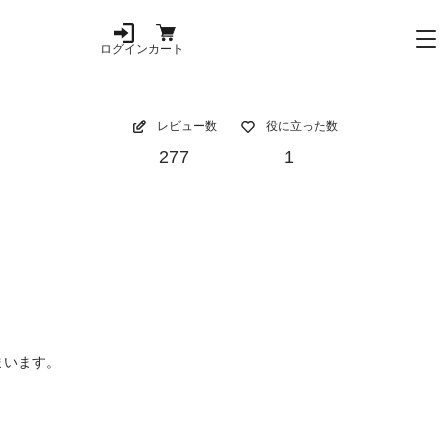
ログイン
カート
レビュー数
役に立った数
277
1
まいます。