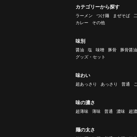
カテゴリーから探す
ラーメン
つけ麺
まぜそば
カレー
その他
味別
醤油
塩
味噌
豚骨
豚骨醤
グッズ・セット
味わい
超あっさり
あっさり
普通
味の濃さ
超薄味
薄味
普通
濃味
超
麺の太さ