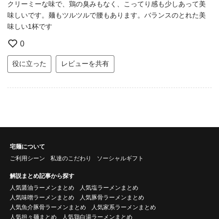
クリーミーな味で、鶏の臭みもなく、こってり感も少しあって美
味しいです。麺もツルツルで腰もあります。バランスのとれた美
味しい1杯です
0
役に立った
レビューを共有
宅麺について
ご利用シーン
私達のこだわり
ソーシャルギフト
解説まとめ記事から探す
人気醤油ラーメンまとめ
人気塩ラーメンまとめ
人気味噌ラーメンまとめ
人気豚骨ラーメンまとめ
人気魚介豚骨ラーメンまとめ
人気家系ラーメンまとめ
人気担々麺まとめ
人気鶏白湯ラーメンまとめ