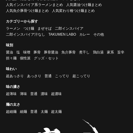
人気インスパイア系ラーメンまとめ
人気醤油つけ麺まとめ
人気魚介豚骨つけ麺まとめ
人気変わり種つけ麺まとめ
カテゴリーから探す
ラーメン
つけ麺
まぜそば
二郎インスパイア
二郎インスパイア汁なし
TAKUMEN LABO
カレー
その他
味別
醤油
塩
味噌
豚骨
豚骨醤油
魚介豚骨
煮干し
鶏白湯
家系
旨辛
担々麺
個性派
グッズ・セット
味わい
超あっさり
あっさり
普通
こってり
超こってり
味の濃さ
超薄味
薄味
普通
濃味
超濃味
麺の太さ
超細麺
細麺
普通
太麺
超太麺