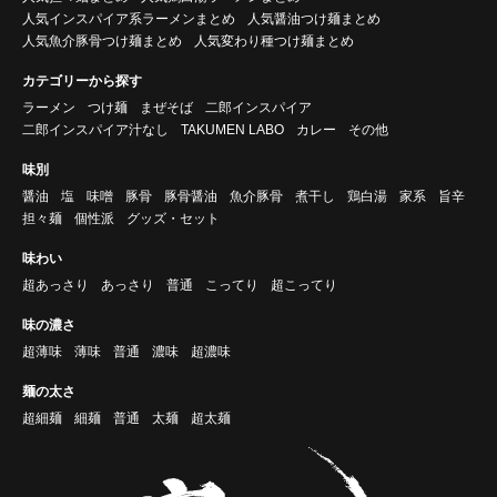
人気インスパイア系ラーメンまとめ
人気醤油つけ麺まとめ
人気魚介豚骨つけ麺まとめ
人気変わり種つけ麺まとめ
カテゴリーから探す
ラーメン
つけ麺
まぜそば
二郎インスパイア
二郎インスパイア汁なし
TAKUMEN LABO
カレー
その他
味別
醤油
塩
味噌
豚骨
豚骨醤油
魚介豚骨
煮干し
鶏白湯
家系
旨辛
担々麺
個性派
グッズ・セット
味わい
超あっさり
あっさり
普通
こってり
超こってり
味の濃さ
超薄味
薄味
普通
濃味
超濃味
麺の太さ
超細麺
細麺
普通
太麺
超太麺