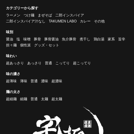
カテゴリーから探す
ラーメン
つけ麺
まぜそば
二郎インスパイア
二郎インスパイア汁なし
TAKUMEN LABO
カレー
その他
味別
醤油
塩
味噌
豚骨
豚骨醤油
魚介豚骨
煮干し
鶏白湯
家系
旨辛
担々麺
個性派
グッズ・セット
味わい
超あっさり
あっさり
普通
こってり
超こってり
味の濃さ
超薄味
薄味
普通
濃味
超濃味
麺の太さ
超細麺
細麺
普通
太麺
超太麺