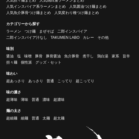
人気担々麺まとめ
人気鶏白湯ラーメンまとめ
人気インスパイア系ラーメンまとめ
人気醤油つけ麺まとめ
人気魚介豚骨つけ麺まとめ
人気変わり種つけ麺まとめ
カテゴリーから探す
ラーメン
つけ麺
まぜそば
二郎インスパイア
二郎インスパイア汁なし
TAKUMEN LABO
カレー
その他
味別
醤油
塩
味噌
豚骨
豚骨醤油
魚介豚骨
煮干し
鶏白湯
家系
旨辛
担々麺
個性派
グッズ・セット
味わい
超あっさり
あっさり
普通
こってり
超こってり
味の濃さ
超薄味
薄味
普通
濃味
超濃味
麺の太さ
超細麺
細麺
普通
太麺
超太麺