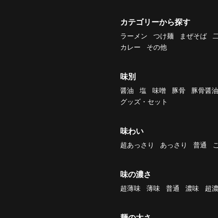
カテゴリーから探す
ラーメン
つけ麺
まぜそば
カレー
その他
味別
醤油
塩
味噌
豚骨
豚骨醤
グッズ・セット
味わい
超あっさり
あっさり
普通
味の濃さ
超薄味
薄味
普通
濃味
超
麺の太さ