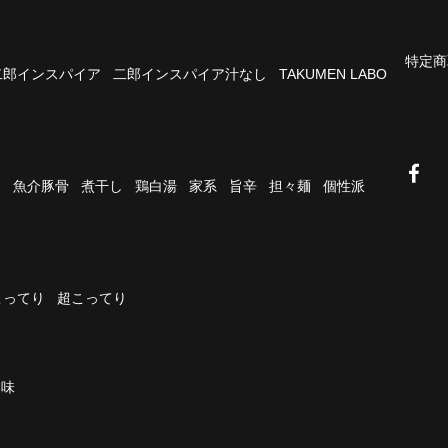
特定商
二郎インスパイア
二郎インスパイア汁なし
TAKUMEN LABO
油
魚介豚骨
煮干し
鶏白湯
家系
旨辛
担々麺
個性派
こってり
超こってり
濃味