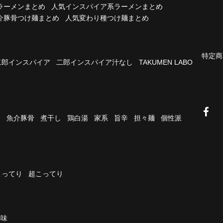
ラーメンまとめ
人気インスパイア系ラーメンまとめ
介豚骨つけ麺まとめ
人気変わり種つけ麺まとめ
特定商
二郎インスパイア
二郎インスパイア汁なし
TAKUMEN LABO
油
魚介豚骨
煮干し
鶏白湯
家系
旨辛
担々麺
個性派
こってり
超こってり
濃味