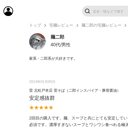
トップ
宅麺レビュー
麺二郎の宅麺レビュー
麺二郎
40代/男性
家系・二郎系が大好きです。
2014年01月05日
雷 北松戸本店 雷そば（二郎インスパイア・豚骨醤油）
安定感抜群
2回目の購入です。麺、スープと共にとても安定して
必須です。濃厚すぎないスープとワシワシ食べれる極