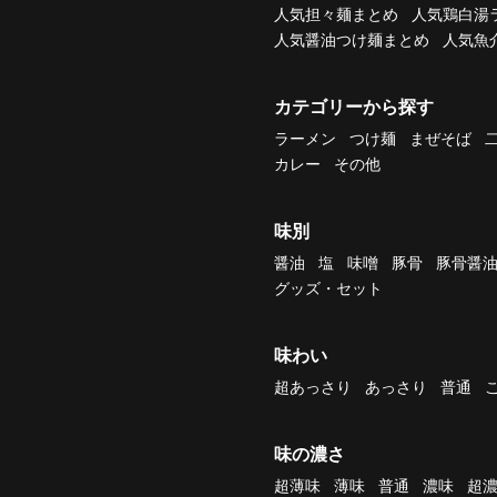
人気担々麺まとめ
人気鶏白湯
人気醤油つけ麺まとめ
人気魚
カテゴリーから探す
ラーメン
つけ麺
まぜそば
カレー
その他
味別
醤油
塩
味噌
豚骨
豚骨醤
グッズ・セット
味わい
超あっさり
あっさり
普通
味の濃さ
超薄味
薄味
普通
濃味
超