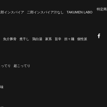
特定商
二郎インスパイア
二郎インスパイア汁なし
TAKUMEN LABO
油
魚介豚骨
煮干し
鶏白湯
家系
旨辛
担々麺
個性派
こってり
超こってり
濃味