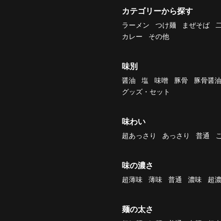
カテゴリーから探す
ラーメン
つけ麺
まぜそば
カレー
その他
味別
醤油
塩
味噌
豚骨
豚骨醤
グッズ・セット
味わい
超あっさり
あっさり
普通
味の濃さ
超薄味
薄味
普通
濃味
超
麺の太さ