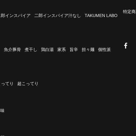
特定商
二郎インスパイア
二郎インスパイア汁なし
TAKUMEN LABO
油
魚介豚骨
煮干し
鶏白湯
家系
旨辛
担々麺
個性派
こってり
超こってり
濃味