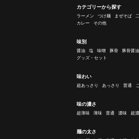
カテゴリーから探す
ラーメン
つけ麺
まぜそば
カレー
その他
味別
醤油
塩
味噌
豚骨
豚骨醤
グッズ・セット
味わい
超あっさり
あっさり
普通
味の濃さ
超薄味
薄味
普通
濃味
超
麺の太さ