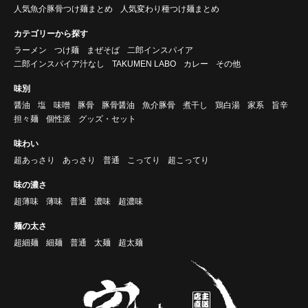
人気魚介豚骨つけ麺まとめ
人気変わり種つけ麺まとめ
カテゴリーから探す
ラーメン
つけ麺
まぜそば
二郎インスパイア
二郎インスパイア汁なし
TAKUMEN LABO
カレー
その他
味別
醤油
塩
味噌
豚骨
豚骨醤油
魚介豚骨
煮干し
鶏白湯
家系
旨辛
担々麺
個性派
グッズ・セット
味わい
超あっさり
あっさり
普通
こってり
超こってり
味の濃さ
超薄味
薄味
普通
濃味
超濃味
麺の太さ
超細麺
細麺
普通
太麺
超太麺