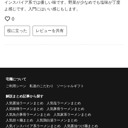
インスパイア系では優しい味です。野菜が少なめでも塩味が丁度
よ感じです。入門にはいい感じもします。
0
役に立った
レビューを共有
宅麺について
ご利用シーン
私達のこだわり
ソーシャルギフト
解説まとめ記事から探す
人気醤油ラーメンまとめ
人気塩ラーメンまとめ
人気味噌ラーメンまとめ
人気豚骨ラーメンまとめ
人気魚介豚骨ラーメンまとめ
人気家系ラーメンまとめ
人気担々麺まとめ
人気鶏白湯ラーメンまとめ
人気インスパイア系ラーメンまとめ
人気醤油つけ麺まとめ