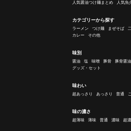
人気醤油つけ麺まとめ
人気魚
カテゴリーから探す
ラーメン
つけ麺
まぜそば
カレー
その他
味別
醤油
塩
味噌
豚骨
豚骨醤
グッズ・セット
味わい
超あっさり
あっさり
普通
味の濃さ
超薄味
薄味
普通
濃味
超