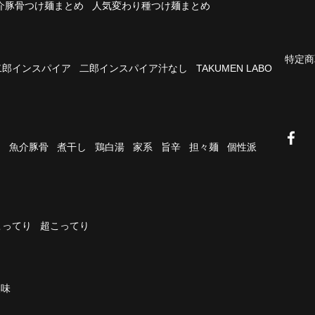
介豚骨つけ麺まとめ
人気変わり種つけ麺まとめ
特定商
二郎インスパイア
二郎インスパイア汁なし
TAKUMEN LABO
油
魚介豚骨
煮干し
鶏白湯
家系
旨辛
担々麺
個性派
こってり
超こってり
濃味