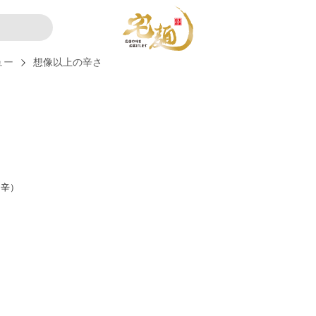
ュー
想像以上の辛さ
旨辛）