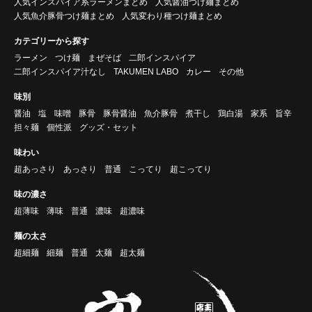
人気インスパイア系ラーメンまとめ
人気醤油つけ麺まとめ
人気魚介豚骨つけ麺まとめ
人気変わり種つけ麺まとめ
カテゴリーから探す
ラーメン
つけ麺
まぜそば
二郎インスパイア
二郎インスパイア汁なし
TAKUMEN LABO
カレー
その他
味別
醤油
塩
味噌
豚骨
豚骨醤油
魚介豚骨
煮干し
鶏白湯
家系
旨辛
担々麺
個性派
グッズ・セット
味わい
超あっさり
あっさり
普通
こってり
超こってり
味の濃さ
超薄味
薄味
普通
濃味
超濃味
麺の太さ
超細麺
細麺
普通
太麺
超太麺