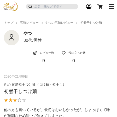
トップ
宅麺レビュー
やつの宅麺レビュー
初煮干しつけ麺
やつ
30代/男性
レビュー数
役に立った数
9
0
2020年02月06日
丸め 背脂煮干つけ麺（つけ麺・煮干し）
初煮干しつけ麺
他の方も書いているが、最初はおいしかったが、しょっぱくて味
が単調なため途中で飽きてしまった。