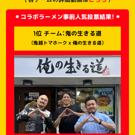
\ 各チームの詳細動画は
こちら
/
◉ コラボラーメン事前人気投票結果！ ◉
1位 チーム：鬼の生きる道
（鬼越トマホーク x 俺の生きる道）