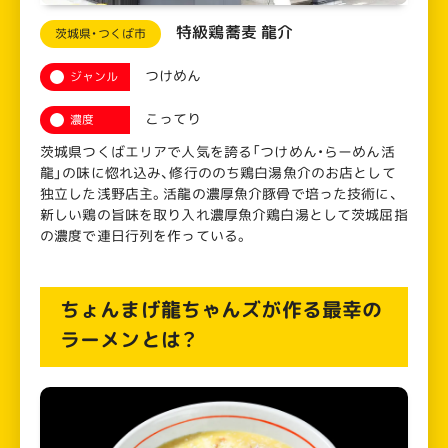
茨城県・つくば市
特級鶏蕎麦 龍介
つけめん
ジャンル
こってり
濃度
茨城県つくばエリアで人気を誇る「つけめん・らーめん活
龍」の味に惚れ込み、修行ののち鶏白湯魚介のお店として
独立した浅野店主。活龍の濃厚魚介豚骨で培った技術に、
新しい鶏の旨味を取り入れ濃厚魚介鶏白湯として茨城屈指
の濃度で連日行列を作っている。
ちょんまげ龍ちゃんズが作る最幸の
ラーメンとは？