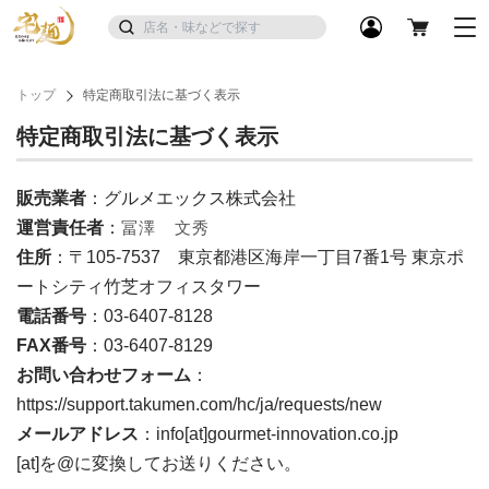
トップ
特定商取引法に基づく表示
特定商取引法に基づく表示
販売業者
：グルメエックス株式会社
運営責任者
：
冨澤 文秀
住所
：〒105-7537 東京都港区海岸一丁目7番1号 東京ポ
ートシティ竹芝オフィスタワー
電話番号
：03-6407-8128
FAX番号
：03-6407-8129
お問い合わせフォーム
：
https://support.takumen.com/hc/ja/requests/new
メールアドレス
：info[at]gourmet-innovation.co.jp
[at]を@に変換してお送りください。