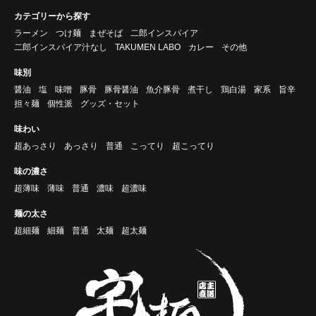
カテゴリーから探す
ラーメン
つけ麺
まぜそば
二郎インスパイア
二郎インスパイア汁なし
TAKUMEN LABO
カレー
その他
味別
醤油
塩
味噌
豚骨
豚骨醤油
魚介豚骨
煮干し
鶏白湯
家系
旨辛
担々麺
個性派
グッズ・セット
味わい
超あっさり
あっさり
普通
こってり
超こってり
味の濃さ
超薄味
薄味
普通
濃味
超濃味
麺の太さ
超細麺
細麺
普通
太麺
超太麺