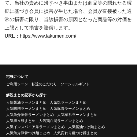
て、当社の責めに帰すべき事由または商品等の隠れたる瑕
疵に基づき会員に損害が生じた場合、会員が直接被った通
常の損害に限り、当該損害の原因となった商品等の対価を
上限として損害を賠償します。
URL
：
https://www.takumen.com/
宅麺について
ご利用シーン
私達のこだわり
ソーシャルギフト
解説まとめ記事から探す
人気醤油ラーメンまとめ
人気塩ラーメンまとめ
人気味噌ラーメンまとめ
人気豚骨ラーメンまとめ
人気魚介豚骨ラーメンまとめ
人気家系ラーメンまとめ
人気担々麺まとめ
人気鶏白湯ラーメンまとめ
人気インスパイア系ラーメンまとめ
人気醤油つけ麺まとめ
人気魚介豚骨つけ麺まとめ
人気変わり種つけ麺まとめ